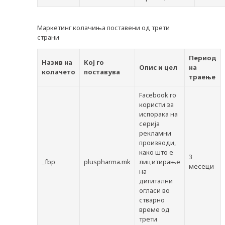
Маркетинг колачиња поставени од трети
страни
Период
Назив на
Кој го
Опис и цел
на
колачето
поставува
траење
Facebook го
користи за
испорака на
серија
рекламни
производи,
како што е
3
_fbp
pluspharma.mk
лицитирање
месеци
на
дигитални
огласи во
стварно
време од
трети