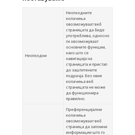
ПРЕПОРАКИ
Неопходните
СОВЕТИ
колачиња
овозможуваат веб
СПИСАНИЕ
страницата да биде
употреблива, односно
КАРИЕРА
ги овозможуваат
основните функции,
КОНТАКТ
како што се
Неопходни
навигација на
страницата и пристап
до заштитените
подрачја. Без овие
колачиња веб
страницата не може
да функционира
правилно.
Преференцијални
колачиња
овозможуваат веб
страница да запомни
информации што го