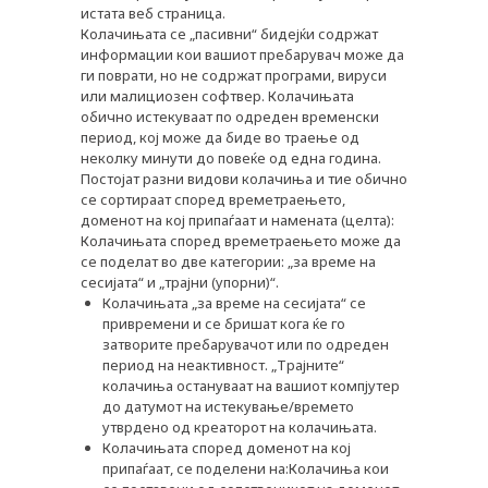
истата веб страница.
Колачињата се „пасивни“ бидејќи содржат
информации кои вашиот пребарувач може да
ги поврати, но не содржат програми, вируси
или малициозен софтвер. Колачињата
обично истекуваат по одреден временски
период, кој може да биде во траење од
неколку минути до повеќе од една година.
Постојат разни видови колачиња и тие обично
се сортираат според времетраењето,
доменот на кој припаѓаат и намената (целта):
Колачињата според времетраењето може да
се поделат во две категории: „за време на
сесијата“ и „трајни (упорни)“.
Колачињата „за време на сесијата“ се
привремени и се бришат кога ќе го
затворите пребарувачот или по одреден
период на неактивност. „Трајните“
колачиња остануваат на вашиот компјутер
до датумот на истекување/времето
утврдено од креаторот на колачињата.
Колачињата според доменот на кој
припаѓаат, се поделени на:Колачиња кои