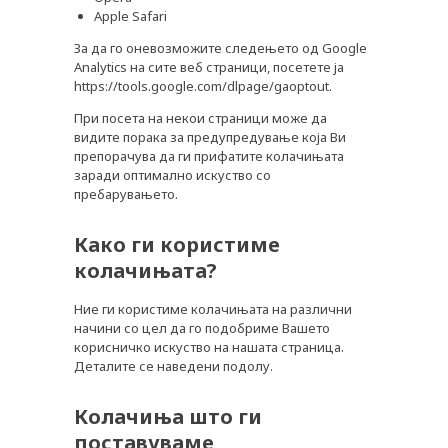
Apple Safari
За да го оневозможите следењето од Google
Analytics на сите веб страници, посетете ја
https://tools.google.com/dlpage/gaoptout.
При посета на некои страници може да
видите порака за предупредување која Ви
препорачува да ги прифатите колачињата
заради оптимално искуство со
пребарувањето.
Како ги користиме
колачињата?
Ние ги користиме колачињата на различни
начини со цел да го подобриме Вашето
корисничко искуство на нашата страница.
Деталите се наведени подолу.
PLUSPHARMA
Колачиња што ги
АПТЕКИ
поставуваме