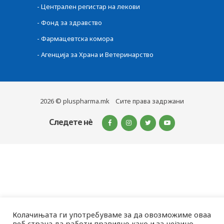
-
Централен регистар на лекови
-
Фонд за здравство
-
Фармацевтска комора
-
Агенција за Храна и Ветеринарство
2026 © pluspharma.mk Сите права задржани
Следете нè
Колачињата ги употребуваме за да овозможиме оваа
веб страна да работи правилно како и за нејзино