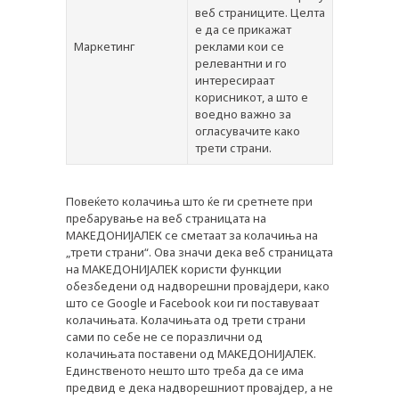
веб страниците. Целта
е да се прикажат
Маркетинг
реклами кои се
релевантни и го
интересираат
корисникот, а што е
воедно важно за
огласувачите како
трети страни.
Повеќето колачиња што ќе ги сретнете при
пребарување на веб страницата на
МАКЕДОНИЈАЛЕК се сметаат за колачиња на
„трети страни“. Ова значи дека веб страницата
на МАКЕДОНИЈАЛЕК користи функции
обезбедени од надворешни провајдери, како
што се Google и Facebook кои ги поставуваат
колачињата. Колачињата од трети страни
сами по себе не се поразлични од
колачињата поставени од МАКЕДОНИЈАЛЕК.
Единственото нешто што треба да се има
предвид е дека надворешниот провајдер, а не