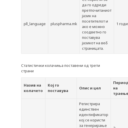
да го одреди
претпочитаниот
јазик на
посетителот и
pll_language
pluspharma.mk
1 год
ако е можно
соодветно го
поставува
јазикот на веб
страницата.
Статистички колачиња поставени од трети
страни
Перио
Назив на
Кој го
Опис и цел
на
колачето
поставува
траењ
Регистрира
единствен
идентификатор
кој се користи
за генерирање