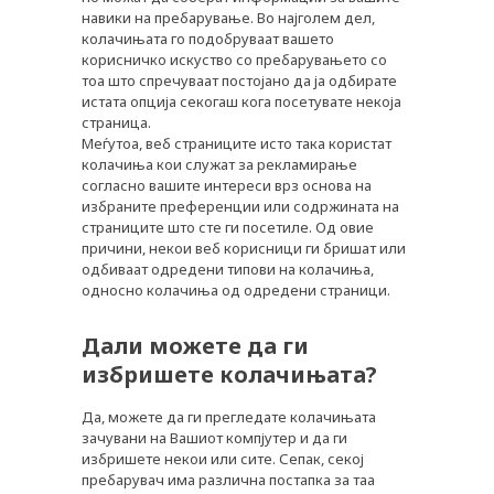
навики на пребарување. Во најголем дел,
колачињата го подобруваат вашето
корисничко искуство со пребарувањето со
тоа што спречуваат постојано да ја одбирате
истата опција секогаш кога посетувате некоја
страница.
Меѓутоа, веб страниците исто така користат
колачиња кои служат за рекламирање
согласно вашите интереси врз основа на
избраните преференции или содржината на
страниците што сте ги посетиле. Од овие
причини, некои веб корисници ги бришат или
одбиваат одредени типови на колачиња,
односно колачиња од одредени страници.
Дали можете да ги
избришете колачињата?
Да, можете да ги прегледате колачињата
зачувани на Вашиот компјутер и да ги
избришете некои или сите. Сепак, секој
пребарувач има различна постапка за таа