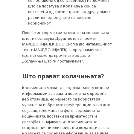
се поставени од сопственикот на доменот
што се посетува и Колачиња кои се
поставени од трети страни, од друг домен
различен од оној што го посетил
корисникот.
Повеќе информации за видот на колачињата
што ги поставува Друштвото за промет
МАКЕДОНИЈАЛЕК ДОО Скопје (во натамошниот
текст: МАКЕДОНИЈАЛЕК) според намената
(целта) може да прочитате во делот
„Колачиња што ги поставуваме“.
Што прават колачињата?
Колачињата можат да содржат многу видови
информации за вашата посета на одредена
веб страница, но најчесто се користат за
чување на избраните преференции, како што
се јазик, големина на фонт, содржина на
кошничката, поставки за приватноста и
состојба на најавување. Колачињата не
содржат лични или приватни податоци за вас,
но можат да соберат информации за вашите