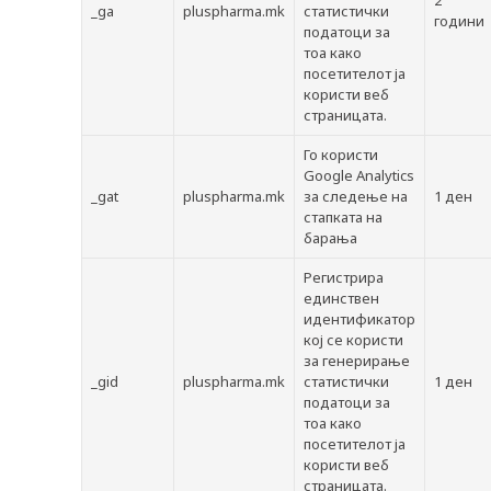
2
_ga
pluspharma.mk
статистички
години
податоци за
тоа како
посетителот ја
користи веб
страницата.
Го користи
Google Analytics
_gat
pluspharma.mk
за следење на
1 ден
стапката на
барања
Регистрира
единствен
идентификатор
кој се користи
за генерирање
_gid
pluspharma.mk
статистички
1 ден
податоци за
тоа како
посетителот ја
користи веб
страницата.