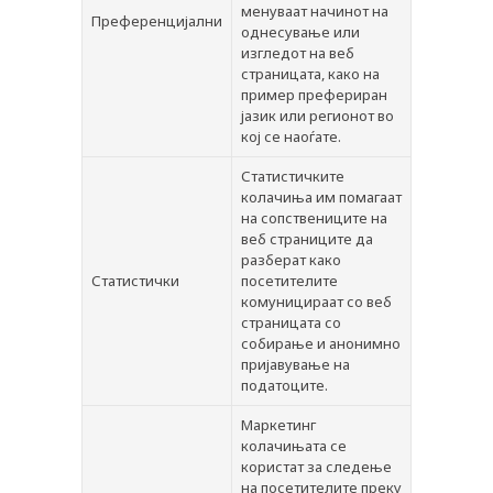
менуваат начинот на
Преференцијални
однесување или
изгледот на веб
страницата, како на
пример префериран
јазик или регионот во
кој се наоѓате.
Статистичките
колачиња им помагаат
на сопствениците на
веб страниците да
разберат како
Статистички
посетителите
комуницираат со веб
страницата со
собирање и анонимно
пријавување на
податоците.
Маркетинг
колачињата се
користат за следење
на посетителите преку