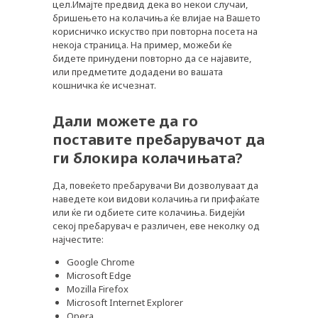
цел.Имајте предвид дека во некои случаи,
бришењето на колачиња ќе влијае на Вашето
корисничко искуство при повторна посета на
некоја страница. На пример, можеби ќе
бидете принудени повторно да се најавите,
или предметите додадени во вашата
кошничка ќе исчезнат.
Дали можете да го
поставите пребарувачот да
ги блокира колачињата?
Да, повеќето пребарувачи Ви дозволуваат да
наведете кои видови колачиња ги прифаќате
или ќе ги одбиете сите колачиња. Бидејќи
секој пребарувач е различен, еве неколку од
најчестите:
Google Chrome
Microsoft Edge
Mozilla Firefox
Microsoft Internet Explorer
Opera