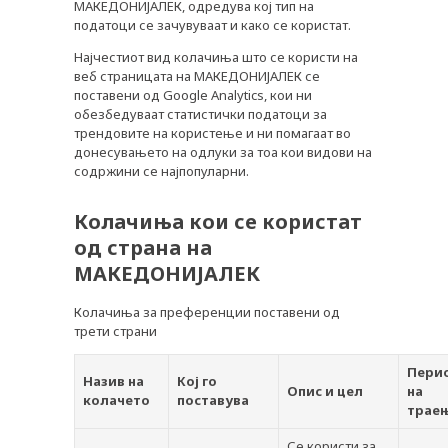
МАКЕДОНИЈАЛЕК, одредува кој тип на
податоци се зачувуваат и како се користат.
Најчестиот вид колачиња што се користи на
веб страницата на МАКЕДОНИЈАЛЕК се
поставени од Google Analytics, кои ни
обезбедуваат статистички податоци за
трендовите на користење и ни помагаат во
донесувањето на одлуки за тоа кои видови на
содржини се најпопуларни.
Колачиња кои се користат
од страна на
МАКЕДОНИЈАЛЕК
Колачиња за преференции поставени од
трети страни
Пери
Назив на
Кој го
Опис и цел
на
колачето
поставува
трае
Се користи за