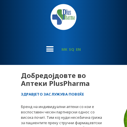
MK
SQ
EN
Добредојдовте во
Аптеки PlusPharma
ЗДРАВЈЕТО ЗАСЛУЖУВА ПОВЕЌЕ
Бренд на индивидуални аптеки со кои е
воспоставен чесен партнерски однос со
висока почит. Тим кој нуди несебична грижа
за пациентите преку стручни фармацевтски