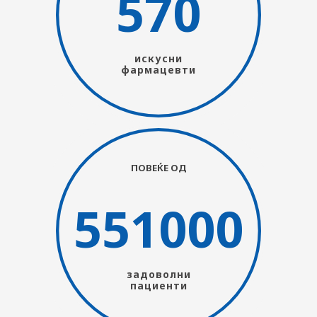
570
искусни
фармацевти
ПОВЕЌЕ ОД
551000
задоволни
пациенти