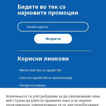
Бидете во тек со
најновите промоции
Корисни линкови
-
Министерство за здравство
-
Светска здравствена организација
-
Лекарска комора
-
Централен регистар на лекови
Колачињата ги употребуваме за да овозможиме оваа
веб страна да работи правилно како и за нејзино
-
Фонд за здравство
понатамошно унапредување се со цел подобрување