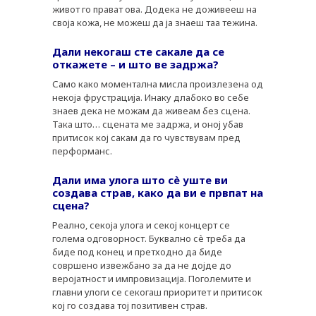
живот го прават ова. Додека не доживееш на
своја кожа, не можеш да ја знаеш таа тежина.
Дали некогаш сте сакале да се
откажете – и што ве задржа?
Само како моментална мисла произлезена од
некоја фрустрација. Инаку длабоко во себе
знаев дека не можам да живеам без сцена.
Така што… сцената ме задржа, и оној убав
притисок кој сакам да го чувствувам пред
перформанс.
Дали има улога што сè уште ви
создава страв, како да ви е првпат на
сцена?
Реално, секоја улога и секој концерт се
голема одговорност. Буквално сѐ треба да
биде под конец и претходно да биде
совршено извежбано за да не дојде до
веројатност и импровизација. Поголемите и
главни улоги се секогаш приоритет и притисок
кој го создава тој позитивен страв.