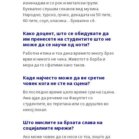
изненадам и со рок и металски групи.
Буквално слушам секаков вид музика.
Народно, турско, грчко, декадата на 50-тите,
60-тите, соул, класика… буквално сѐ.
Како доцент, што се обидувате да
им пренесете на студентите што не
може да се научи од ноти?
Работна етика и тоа дека времето многу брзо
врви и никого не чека. Животот е борба и
мора да го сфатиме како таков.
Каде најчесто може да ве сретне
човек кога не сте на сцена?
Во последно време цело време сум на сцена.
Ама ајде да речеме на Факултет со
студентите, во теретана или со друштво во
некој локал.
Што мислите за брзата слава на
социјалните мрежи?
Ако може човек да се носи со тоа, зошто да