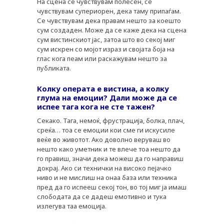
На сцена се чувствувам полесен, се
чувствувам супериорен, дека таму припаѓам.
Се чувствувам дека правам нешто за коешто
PLUSPHARMA
сум создаден. Може да се каже дека на сцена
сум вистинскиот јас, затоа што во секој миг
АПТЕКИ
сум искрен со мојот израз и својата боја на
глас кога пеам или раскажувам нешто за
ПРЕПОРАКИ
публиката.
СОВЕТИ
Колку операта е вистина, а колку
глума на емоции? Дали може да се
СПИСАНИЕ
испее тага кога не сте тажен?
КАРИЕРА
Секако. Тага, немоќ, фрустрација, болка, плач,
среќа… тоа се емоции кои сме ги искусиле
КОНТАКТ
веќе во животот. Ако доволно веруваш во
нешто како уметник и те влече тоа нешто да
го правиш, значи дека можеш да го направиш
докрај. Ако си технички на високо пејачко
ниво и не мислиш на онаа база или техника
пред да го испееш секој тон, во тој миг ја имаш
слободата да се дадеш емотивно и тука
излегува таа емоција.