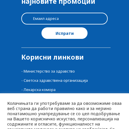
најновите промоции
Корисни линкови
-
Министерство за здравство
-
Светска здравствена организација
-
Лекарска комора
-
Централен регистар на лекови
Колачињата ги употребуваме за да овозможиме оваа
-
Фонд за здравство
веб страна да работи правилно како и за нејзино
понатамошно унапредување се со цел подобрување
-
Фармацевтска комора
на Вашето корисничко искуство, персонализација на
содржините и огласите, функционалност на
-
Агенција за Храна и Ветеринарство