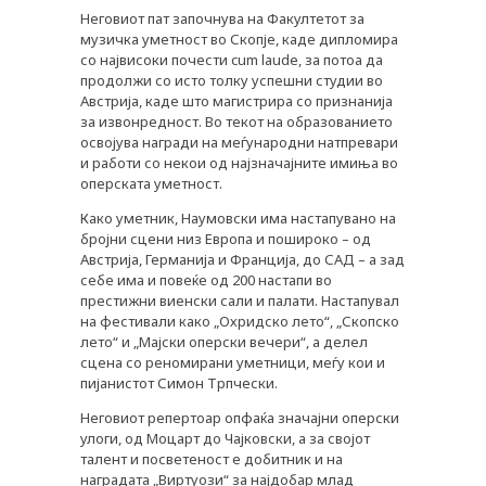
Неговиот пат започнува на Факултетот за
музичка уметност во Скопје, каде дипломира
со највисоки почести cum laude, за потоа да
продолжи со исто толку успешни студии во
Австрија, каде што магистрира со признанија
за извонредност. Во текот на образованието
освојува награди на меѓународни натпревари
и работи со некои од најзначајните имиња во
оперската уметност.
Како уметник, Наумовски има настапувано на
бројни сцени низ Европа и пошироко – од
Австрија, Германија и Франција, до САД – а зад
себе има и повеќе од 200 настапи во
престижни виенски сали и палати. Настапувал
на фестивали како „Охридско лето“, „Скопско
лето“ и „Мајски оперски вечери“, а делел
сцена со реномирани уметници, меѓу кои и
пијанистот Симон Трпчески.
Неговиот репертоар опфаќа значајни оперски
улоги, од Моцарт до Чајковски, а за својот
талент и посветеност е добитник и на
наградата „Виртуози“ за најдобар млад