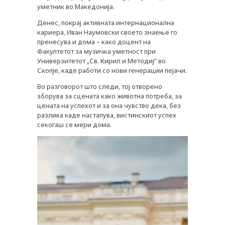
уметник во Македонија.
Денес, покрај активната интернационална
кариера, Иван Наумовски своето знаење го
пренесува и дома – како доцент на
Факултетот за музичка уметност при
Универзитетот „Св. Кирил и Методиј“ во
Скопје, каде работи со нови генерации пејачи.
Во разговорот што следи, тој отворено
зборува за сцената како животна потреба, за
цената на успехот и за она чувство дека, без
разлика каде настапува, вистинскиот успех
секогаш се мери дома.