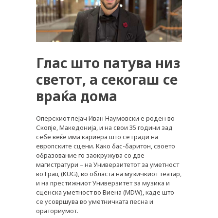
Глас што патува низ
светот, а секогаш се
враќа дома
Оперскиот пејач Иван Наумовски е роден во
Скопје, Македонија, и на свои 35 години зад
себе веќе има кариера што се гради на
европските сцени. Како бас-баритон, своето
образование го заокружува со две
магистратури – на Универзитетот за уметност
во Грац (KUG), во областа на музичкиот театар,
и на престижниот Универзитет за музика и
сценска уметност во Виена (MDW), каде што
се усовршува во уметничката песна и
ораториумот.