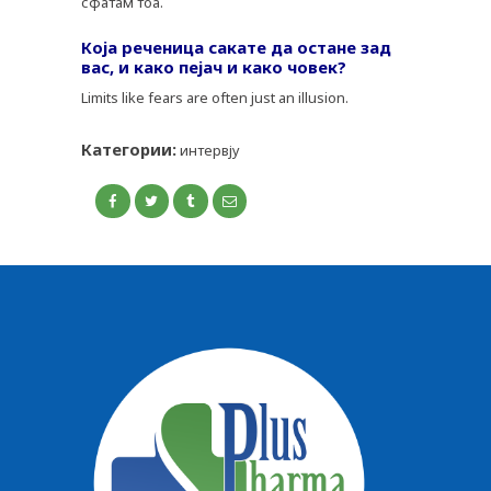
сфатам тоа.
Која реченица сакате да остане зад
вас, и како пејач и како човек?
Limits like fears are often just an illusion.
Категории:
интервју