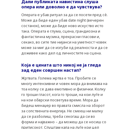
Дали публиката навистина слуша
опера или доволно е да чувствува?
Операта е убав ритуал за да се посети пред сѐ.
Може да биде еден убав date night (вечерен
состанок), може да биде ново искуство исто
така. Операта е глума, сцена, грандиозна и
фантастична музика, прекрасни гласови и,
секако, во сите тие нијанси на уметност човек
може за миг да се изгуби од реалноста и да се
доживее како дел од личностите на сцена.
Која е цената што никој не ја гледа
зад еден совршен настап?
Жртвата. Голема жртва е тоа. Пробите се
многу интензивни и човек мора да внимава на
тоа колку се дава емотивно и физички. Колку
го троши гласот, кога го троши, на кои луѓе и
на кои обврски посветува време. Мора да
бидеш менаџер во правата смисла на зборот
за сопствената енергија. Не смееш ни малку
да се разболиш, треба секогаш да си во
форма и најважно – да можеш да се носиш со
притисокот. Спуштам капа на луѓе кои цел