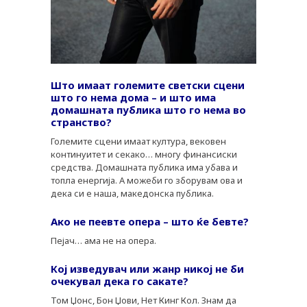
Што имаат големите светски сцени
што го нема дома – и што има
домашната публика што го нема во
странство?
Големите сцени имаат култура, вековен
континуитет и секако… многу финансиски
средства. Домашната публика има убава и
топла енергија. А можеби го зборувам ова и
дека си е наша, македонска публика.
Ако не пеевте опера – што ќе бевте?
Пејач… ама не на опера.
Кој изведувач или жанр никој не би
очекувал дека го сакате?
Том Џонс, Бон Џови, Нет Кинг Кол. Знам да