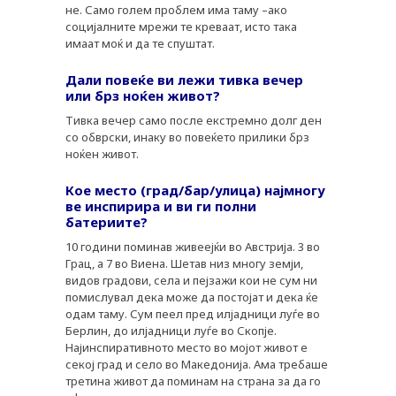
не. Само голем проблем има таму –ако
социјалните мрежи те креваат, исто така
имаат моќ и да те спуштат.
Дали повеќе ви лежи тивка вечер
или брз ноќен живот?
Тивка вечер само после екстремно долг ден
со обврски, инаку во повеќето прилики брз
ноќен живот.
Кое место (град/бар/улица) најмногу
ве инспирира и ви ги полни
батериите?
10 години поминав живеејќи во Австрија. 3 во
Грац, а 7 во Виена. Шетав низ многу земји,
видов градови, села и пејзажи кои не сум ни
помислувал дека може да постојат и дека ќе
одам таму. Сум пеел пред илјадници луѓе во
Берлин, до илјадници луѓе во Скопје.
Најинспиративното место во мојот живот е
секој град и село во Македонија. Ама требаше
третина живот да поминам на страна за да го