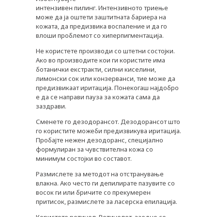
интензивен пилинг. Интензивното триење
може да ја оштети заштитната бариера на
кожата, да предизвика воспаление и да го
влоши проблемот со хиперпигментација.
Не користете производи со штетни состојки.
Ако во производите кои ги користите има
ботанички екстракти, силни киселини,
лимонски сок или конзерванси, тие може да
предизвикаат иритација. Понекогаш најдобро
е да се направи пауза за кожата сама да
заздрави.
Сменете го дезодорансот. Дезодорансот што
го користите можеби предизвикува иритација.
Пробајте нежен дезодоранс, специјално
формулиран за чувствителна кожа со
минимум состојки во составот.
Размислете за методот на отстранување
влакна. Ако често ги депилирате пазувите со
восок ги или бричите со прекумерен
притисок, размислете за ласерска епилација.
Користете ретинол. Ретинолот, заедно со