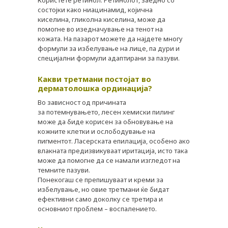
состојки како ниацинамид, којична
киселина, гликолна киселина, може да
помогне во изедначување на тенот на
кожата. На пазарот можете да најдете многу
формули за избелување на лице, па дури и
специјални формули адаптирани за пазуви.
Какви третмани постојат во
дерматолошка ординација?
Во зависност од причината
за потемнувањето, лесен хемиски пилинг
може да биде корисен за обновување на
кожните клетки и ослободување на
пигментот. Ласерската епилација, особено ако
влакната предизвикуваат иритација, исто така
може да помогне да се намали изгледот на
темните пазуви.
Понекогаш се препишуваат и креми за
избелување, но овие третмани ќе бидат
ефективни само доколку се третира и
основниот проблем – воспалението.