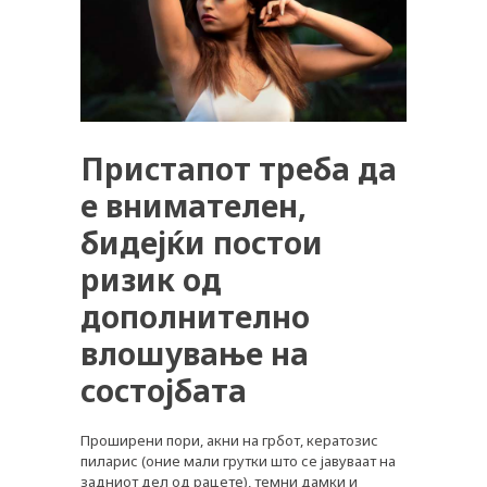
Пристапот треба да
е внимателен,
бидејќи постои
ризик од
дополнително
влошување на
состојбата
Проширени пори, акни на грбот, кератозис
пиларис (оние мали грутки што се јавуваат на
задниот дел од рацете), темни дамки и