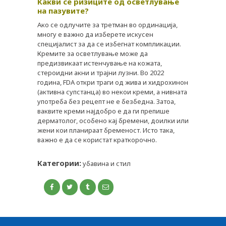
Какви се ризиците од осветлување
на пазувите?
Ако се одлучите за третман во ординација,
многу е важно да изберете искусен
специјалист за да се избегнат компликации.
Кремите за осветлување може да
предизвикаат истенчување на кожата,
стероидни акни и трајни лузни. Во 2022
година, FDA откри траги од жива и хидрохинон
(активна супстанца) во некои креми, а нивната
употреба без рецепт не е безбедна. Затоа,
ваквите креми најдобро е да ги препише
дерматолог, особено кај бремени, доилки или
жени кои планираат бременост. Исто така,
важно е да се користат краткорочно.
Категории:
убавина и стил