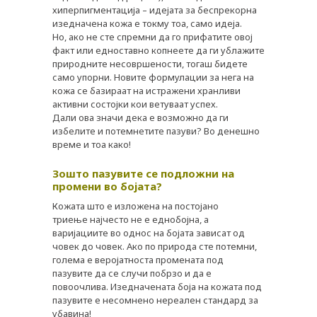
хиперпигментација – идејата за беспрекорна
изедначена кожа е токму тоа, само идеја.
Но, ако не сте спремни да го прифатите овој
факт или едноставно копнеете да ги ублажите
природните несовршености, тогаш бидете
само упорни. Новите формулации за нега на
кожа се базираат на истражени хранливи
активни состојки кои ветуваат успех.
Дали ова значи дека е возможно да ги
избелите и потемнетите пазуви? Во денешно
време и тоа како!
Зошто пазувите се подложни на
промени во бојата?
Кожата што е изложена на постојано
триење најчесто не е еднобојна, а
варијациите во однос на бојата зависат од
човек до човек. Ако по природа сте потемни,
голема е веројатноста промената под
пазувите да се случи побрзо и да е
повоочлива. Изедначената боја на кожата под
пазувите е несомнено нереален стандард за
убавина!