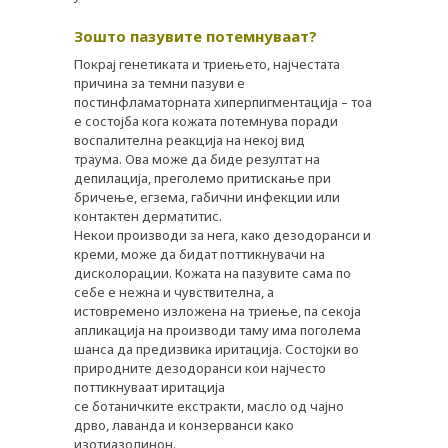
Зошто пазувите потемнуваат?
Покрај генетиката и триењето, најчестата
причина за темни пазуви е
постинфламаторната хиперпигментација – тоа
е состојба кога кожата потемнува поради
воспалителна реакција на некој вид
траума. Ова може да биде резултат на
депилација, преголемо притискање при
бричење, егзема, габични инфекции или
контактен дерматитис.
Некои производи за нега, како дезодоранси и
PLUSPHARMA
креми, може да бидат поттикнувачи на
АПТЕКИ
дисколорации. Кожата на пазувите сама по
себе е нежна и чувствителна, а
ПРЕПОРАКИ
истовремено изложена на триење, па секоја
апликација на производи таму има поголема
СОВЕТИ
шанса да предизвика иритација. Состојки во
природните дезодоранси кои најчесто
СПИСАНИЕ
поттикнуваат иритација
се ботаничките екстракти, масло од чајно
КАРИЕРА
дрво, лаванда и конзерванси како
изотиазолинон.