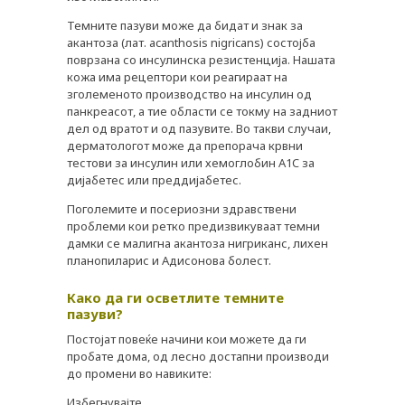
КОНТАКТ
Темните пазуви може да бидат и знак за
акантоза (лат. acanthosis nigricans) состојба
поврзана со инсулинска резистенција. Нашата
кожа има рецептори кои реагираат на
зголеменото производство на инсулин од
панкреасот, а тие области се токму на задниот
дел од вратот и од пазувите. Во такви случаи,
дерматологот може да препорача крвни
тестови за инсулин или хемоглобин A1C за
дијабетес или преддијабетес.
Поголемите и посериозни здравствени
проблеми кои ретко предизвикуваат темни
дамки се малигна акантоза нигриканс, лихен
планопиларис и Адисонова болест.
Како да ги осветлите темните
пазуви?
Постојат повеќе начини кои можете да ги
пробате дома, од лесно достапни производи
до промени во навиките:
Избегнувајте