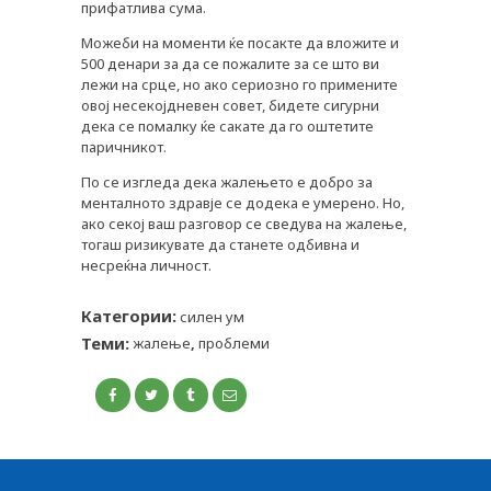
прифатлива сума.
Можеби на моменти ќе посакте да вложите и
500 денари за да се пожалите за се што ви
лежи на срце, но ако сериозно го примените
овој несекојдневен совет, бидете сигурни
дека се помалку ќе сакате да го оштетите
паричникот.
По се изгледа дека жалењето е добро за
менталното здравје се додека е умерено. Но,
ако секој ваш разговор се сведува на жалење,
тогаш ризикувате да станете одбивна и
несреќна личност.
Категории:
силен ум
Теми:
жалење
,
проблеми