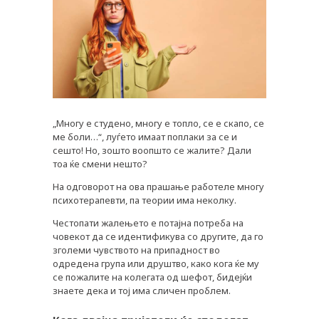
„Многу е студено, многу е топло, се е скапо, се
ме боли…“, луѓето имаат поплаки за се и
сешто! Но, зошто воопшто се жалите? Дали
тоа ќе смени нешто?
На одговорот на ова прашање работеле многу
психотерапевти, па теории има неколку.
Честопати жалењето е потајна потреба на
човекот да се идентификува со другите, да го
зголеми чувството на припадност во
одредена група или друштво, како кога ќе му
се пожалите на колегата од шефот, бидејќи
знаете дека и тој има сличен проблем.