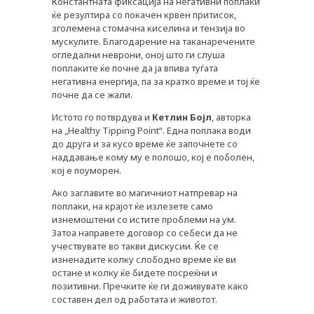
Константната фиксација на негативни поплаки
ќе резултира со покачен крвен притисок,
зголемена стомачна киселина и тензија во
мускулите. Благодарение на таканаречените
PLUSPHARMA
огледални неврони, оној што ги слуша
поплаките ќе почне да ја впива туѓата
АПТЕКИ
негативна енергија, па за кратко време и тој ќе
почне да се жали.
ПРЕПОРАКИ
Истото го потврдува и
Кетлин Бојл
, авторка
СОВЕТИ
на „Healthy Tipping Point“. Една поплака води
до друга и за кусо време ќе започнете со
СПИСАНИЕ
наддавање кому му е полошо, кој е поболен,
кој е поуморен.
КАРИЕРА
Ако заглавите во магичниот натпревар на
КОНТАКТ
поплаки, на крајот ќе излезете само
изнемоштени со истите проблеми на ум.
Затоа направете договор со себеси да не
учествувате во такви дискусии. Ќе се
изненадите колку слободно време ќе ви
остане и колку ќе бидете посреќни и
позитивни. Пречките ќе ги доживувате како
составен дел од работата и животот.