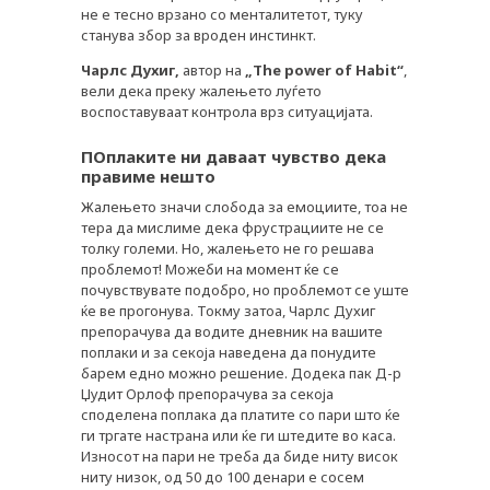
не е тесно врзано со менталитетот, туку
станува збор за вроден инстинкт.
Чарлс Духиг,
автор на
„
The power of Habit“
,
вели дека преку жалењето луѓето
воспоставуваат контрола врз ситуацијата.
ПОплаките ни даваат чувство дека
правиме нешто
Жалењето значи слобода за емоциите, тоа не
тера да мислиме дека фрустрациите не се
толку големи. Но, жалењето не го решава
проблемот! Можеби на момент ќе се
почувствувате подобро, но проблемот се уште
ќе ве прогонува. Токму затоа, Чарлс Духиг
препорачува да водите дневник на вашите
поплаки и за секоја наведена да понудите
барем едно можно решение. Додека пак Д-р
Џудит Орлоф препорачува за секоја
споделена поплака да платите со пари што ќе
ги тргате настрана или ќе ги штедите во каса.
Износот на пари не треба да биде ниту висок
ниту низок, од 50 до 100 денари е сосем