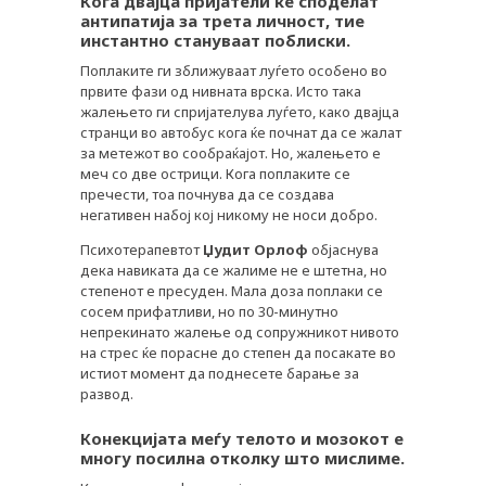
Кога двајца пријатели ќе споделат
антипатија за трета личност, тие
инстантно стануваат поблиски.
Поплаките ги зближуваат луѓето особено во
првите фази од нивната врска. Исто така
жалењето ги спријателува луѓето, како двајца
странци во автобус кога ќе почнат да се жалат
за метежот во сообраќајот. Но, жалењето е
меч со две острици. Кога поплаките се
пречести, тоа почнува да се создава
негативен набој кој никому не носи добро.
Психотерапевтот
Џудит Орлоф
објаснува
дека навиката да се жалиме не е штетна, но
степенот е пресуден. Мала доза поплаки се
сосем прифатливи, но по 30-минутно
непрекинато жалење од сопружникот нивото
на стрес ќе порасне до степен да посакате во
истиот момент да поднесете барање за
развод.
Конекцијата меѓу телото и мозокот е
многу посилна отколку што мислиме.