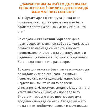
„ЗАБРАНЕТЕ ИМ НА ЛУЃЕТО ДА СЕ ЖАЛАТ
ЕДНА НЕДЕЛА И ЌЕ ВИДИТЕ ДЕКА НЕМА ДА
ИЗДРЖАТ НИТУ ЕДЕН ДЕН“
Д-р Џудит Орлоф
советува: „Навијте се
позитивно на старт на денот така што ќе се
заблагодарите на се што имате и се она што
сте.“
Во својата книга
Кетлин Бојл
вели дека
новите здрави навики се добра солуција за да
почнете помалку да се жалите. Спортот,
прошетките, читањето книга, танцувањето и
садењето цвеќиња во градината се одлично
бегство од токсичните разговори.
Во ситуациите кога е физички невозможно да
се оддалечите од сеансата на жалби и
поплаки, како во канцеларија, едноставно
најдете нешто што ќе ви го одвлече
вниманието. На пример, средете ја хаотичната
чанта или паричникот, или прередете го
бирото.Интересно е тоа што човекот има
вродена навика да се жали. Споделувањето
на личните проблеми, нервози и фрустрации