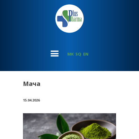
MK
SQ
EN
Мача
15.04.2026