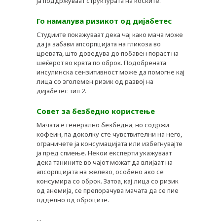
ја поддржуваат структурата на коските.
Го намалува ризикот од дијабетес
Студиите покажуваат дека чај како мача може
да ја забави апсорпцијата на гликоза во
цревата, што доведува до побавен пораст на
шеќерот во крвта по оброк. Подобрената
инсулинска сензитивност може да помогне кај
лица со зголемен ризик од развој на
дијабетес тип 2.
Совет за безбедно користење
Мачата е генерално безбедна, но содржи
кофеин, па доколку сте чувствителни на него,
ограничете ја консумацијата или избегнувајте
ја пред спиење. Некои експерти укажуваат
дека танините во чајот можат да влијаат на
апсорпцијата на железо, особено ако се
консумира со оброк. Затоа, кај лица со ризик
од анемија, се препорачува мачата да се пие
одделно од оброците.