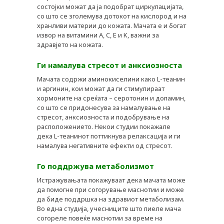
состојки можат да ја подобрат циркулацијата,
со што се зголемува дотокот на кислород и на
хранливи материи до кожата. Мачата е и богат
извор на витамини A, C, E и K, важни за
здравјето на кожата.
Ги намалува стресот и анксиозноста
Мачата содржи аминокиселини како L-теанин
и аргинин, кои можат да ги стимулираат
хормоните на среќата – серотонин и допамин,
со што се придонесува за намалување на
стресот, анксиозноста и подобрување на
расположението. Некои студии покажале
дека L-теанинот поттикнува релаксација и ги
намалува негативните ефекти од стресот.
Го поддржува метаболизмот
Истражувањата покажуваат дека мачата може
да помогне при согорување маснотии и може
да биде поддршка на здравиот метаболизам.
Во една студија, учесниците што пиеле мача
согореле повеќе маснотии за време на