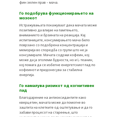
фин зелен прав – мача.
Го подобрува функционирањето на
мозокот
Истражувањата покажуваат дека мачата може
позитивно да влијае на памтењето,
вниманието и брзината на реакција. Кај
испитаниците, консумирањето мача било
поврзано со подобрена концентрација и
меморија во споредба со групи што не ја
консумирале. Мачата содржи кофеин, кој
може да ја зголеми будноста, но и L-теанин,
кој помага да се избегне енергетскиот пад по
кофеинот и придонесува за стабилна
енергија.
Го намалува ризикот од когнитивен
пад
Благодарение на антиоксидантите како
кверцетин, мачата може да помогне во
заштита на клетките од оштетување и да го
забави процесот на стареење, што