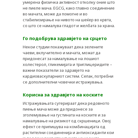
умерена физичка активност отколку оние што
не пиеле мача. EGCG, како главно соединение
во мачата, може да помогне и во
стабилизирање на нивото на шеќер во крвта,
со што се намалува гладот и желбата за храна.
Го подобрува здравјето на срцето
Некои студии покажуваат дека зелените
чаеви, вклучително и мачата, можат да
придонесат за намалување на лошиот
холестерол, гликемијата и триглицеридите –
важни показатели за здравјето на
кардиоваскуларниот систем. Сепак, потребни
се дополнителни човечки истражувања.
Корисна за здравјето на коските
Истражувањата сугерираат дека редовното
пиење мача може да придонесе за
зголемување на густината на коските и за
намалување на ризикот од скршеници. Овој
ефект се припишува на комбинацијата од
растителни соединенија и антиоксиданти кои