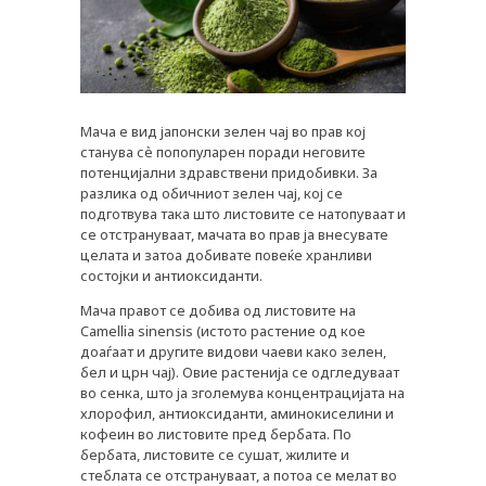
Мача е вид јапонски зелен чај во прав кој
станува сѐ попопуларен поради неговите
потенцијални здравствени придобивки. За
разлика од обичниот зелен чај, кој се
подготвува така што листовите се натопуваат и
се отстрануваат, мачата во прав ја внесувате
целата и затоа добивате повеќе хранливи
состојки и антиоксиданти.
Мача правот се добива од листовите на
Camellia sinensis (истото растение од кое
доаѓаат и другите видови чаеви како зелен,
бел и црн чај). Овие растенија се одгледуваат
во сенка, што ја зголемува концентрацијата на
хлорофил, антиоксиданти, аминокиселини и
кофеин во листовите пред бербата. По
бербата, листовите се сушат, жилите и
стеблата се отстрануваат, а потоа се мелат во