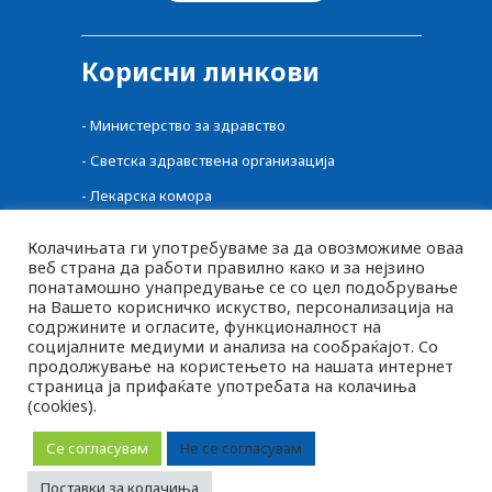
Корисни линкови
-
Министерство за здравство
-
Светска здравствена организација
-
Лекарска комора
-
Централен регистар на лекови
Колачињата ги употребуваме за да овозможиме оваа
веб страна да работи правилно како и за нејзино
-
Фонд за здравство
понатамошно унапредување се со цел подобрување
-
Фармацевтска комора
на Вашето корисничко искуство, персонализација на
содржините и огласите, функционалност на
-
Агенција за Храна и Ветеринарство
социјалните медиуми и анализа на сообраќајот. Со
продолжување на користењето на нашата интернет
страница ја прифаќате употребата на колачиња
(cookies).
MK
2026 © pluspharma.mk Сите права задржани
SQ
Се согласувам
Не се согласувам
EN
Следете нè
Поставки за колачиња