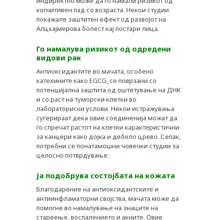
индиректно може да го намали ризикот од
когнитивен пад со возраста. Некои студии
покажале заштитен ефект од развојот на
Алцхајмерова болест кај постари лица.
Го намалува ризикот од одредени
видови рак
PLUSPHARMA
Антиоксидантите во мачата, особено
АПТЕКИ
катехините како EGCG, се поврзани со
потенцијална заштита од оштетување на ДНК
ПРЕПОРАКИ
и со раст на туморски клетки во
лабораториски услови. Некои истражувања
СОВЕТИ
сугерираат дека овие соединенија можат да
го спречат растот на клетки карактеристични
СПИСАНИЕ
за канцери како дојка и дебело црево. Сепак,
потребни се понатамошни човечки студии за
КАРИЕРА
целосно потврдување.
КОНТАКТ
Ја подобрува состојбата на кожата
Благодарение на антиоксидантските и
антиинфламаторни својства, мачата може да
помогне во намалување на знаците на
стареење, воспалението и акните. Овие