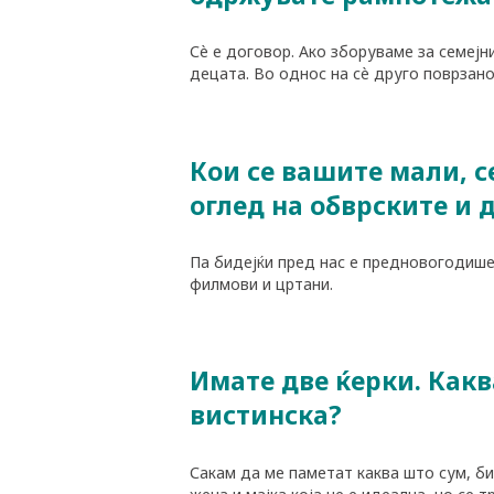
Сè е договор. Ако зборуваме за семејн
децата. Во однос на сè друго поврзано
Кои се вашите мали, с
оглед на обврските и 
Па бидејќи пред нас е предновогодише
филмови и цртани.
Имате две ќерки. Какв
вистинска?
Сакам да ме паметат каква што сум, бид