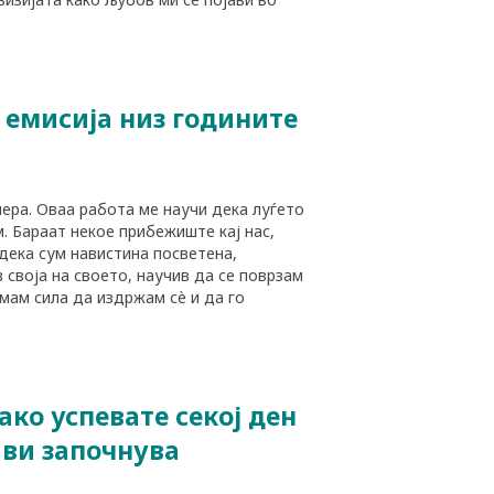
 емисија низ годините
ера. Оваа работа ме научи дека луѓето
м. Бараат некое прибежиште кај нас,
 дека сум навистина посветена,
 своја на своето, научив да се поврзам
имам сила да издржам сè и да го
ко успевате секој ден
е ви започнува