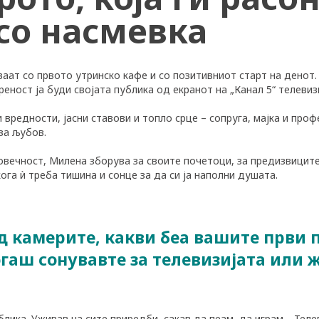
со насмевка
ваат со првото утринско кафе и со позитивниот старт на денот
еност ја буди својата публика од екранот на „Канал 5“ телевизи
 вредности, јасни ставови и топло срце – сопруга, мајка и пр
за љубов.
овечност, Милена зборува за своите почетоци, за предизвиците
ога ѝ треба тишина и сонце за да си ја наполни душата.
ед камерите, какви беа вашите први
гаш сонувавте за телевизијата или 
блика. Уживав на сите приредби, сакав да пеам, да играм… Теле