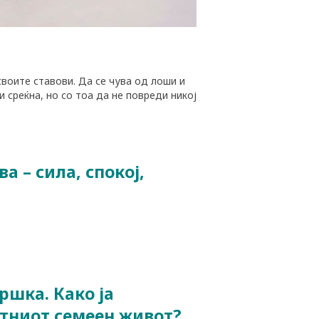
 своите ставови. Да се чува од лоши и
и среќна, но со тоа да не повреди никој
а – сила, спокој,
ршка. Како ја
атниот семеен живот?