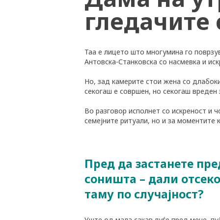
гледачите 
Таа е лицето што многумина го поврзу
Антовска-Станковска со насмевка и искр
Но, зад камерите стои жена со длабоки
секогаш е совршен, но секогаш вреден 
Во разговор исполнет со искреност и ч
семејните ритуали, но и за моментите к
Пред да застанете пр
соништа – дали отсеко
таму по случајност?
Уште од мала сакав луѓе пред мене, пу