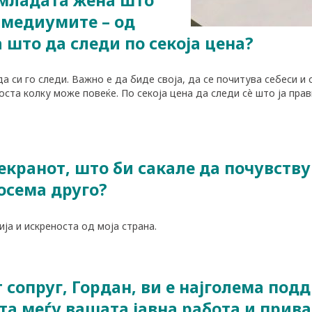
о медиумите – од
а што да следи по секоја цена?
да си го следи. Важно е да биде своја, да се почитува себеси и
оста колку може повеќе. По секоја цена да следи сè што ја прав
 екранот, што би сакале да почувствув
осема друго?
ја и искреноста од моја страна.
 сопруг, Гордан, ви е најголема подд
а меѓу вашата јавна работа и прив