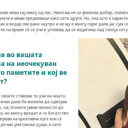
ови нема кај никој од нас. Некогаш не си физички добар, психич
анати и имам предизвици како сите други. Но, она што е каракт
н и ведар лик рано наутро и не му е многу гајле дали јас сум с
тек на време сè се учи и успеваш да се издигнеш над секоја ситу
ма во вашата
ла на неочекуван
о паметите и кој ве
т?
о своите ставови те учи на нешто,
 знам дали би можела да одвојам
у, од познати јавни личности до
та, но многу вредат и се богатство
вувам на креативни луѓе кои се
а речам уметнички души, и сите