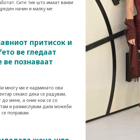
аботат. Сите тие што имаат вакви
дреден начин и малку ме
 јавниот притисок и
ѓето ве гледаат
е ве познаваат
јќи многу ми е надминато ова
ентар секако дека се радувам,
 до мене, а оние кои се со
читам и размислувам дали можеби
 се поправам.
 младата жена што