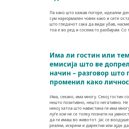
Па како што кажав погоре, идеални ден
сум најнормален човек како и сите ост
што гледачот сака да види убав, насмеа
тоа е во ред и сосема го разбирам. Со 
Има ли гостин или те
PLUSPHARMA
емисија што ве допре
начин – разговор што г
АПТЕКИ
променил како личнос
ПРЕПОРАКИ
Има, секако, има многу. Секој гостин с
СОВЕТИ
нешто позитивно, нешто негативно. Не
некој затоа што навистина ги има мног
луѓе кои не се толку познати на јавнос
СПИСАНИЕ
да ги имаш во животот. Јас се воодуше
реални, искрени и директни или ајде д