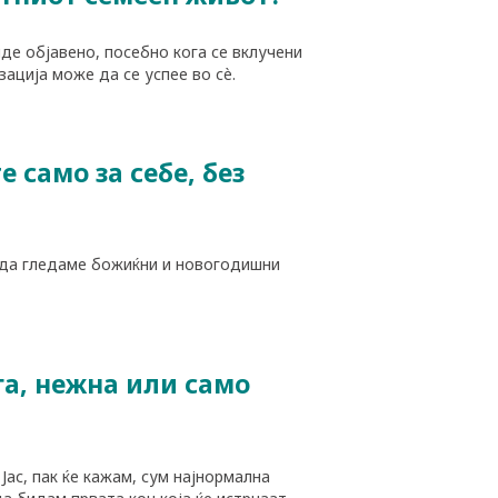
иде објавено, посебно кога се вклучени
ација може да се успее во сè.
 само за себе, без
о да гледаме божиќни и новогодишни
га, нежна или само
 Јас, пак ќе кажам, сум најнормална