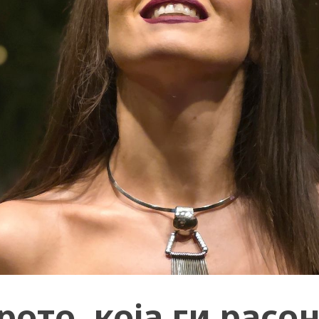
рото, која ги расо