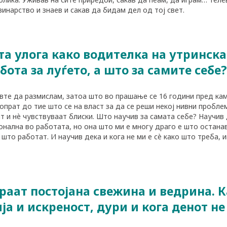
инарство и знаев и сакав да бидам дел од тој свет.
а улога како водителка на утринска
бота за луѓето, а што за самите себе?
те да размислам, затоа што во прашање се 16 години пред кам
опрат до тие што се на власт за да се реши некој нивни пробле
аат и нè чувствуваат блиски. Што научив за самата себе? Научив
нална во работата, но она што ми е многу драго е што останав
и што работат. И научив дека и кога не ми е сè како што треба, 
аат постојана свежина и ведрина. Ка
ја и искреност, дури и кога денот н