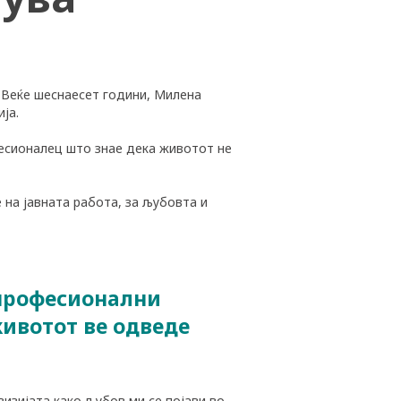
. Веќе шеснаесет години, Милена
ја.
офесионалец што знае дека животот не
 на јавната работа, за љубовта и
 професионални
животот ве одведе
визијата како љубов ми се појави во