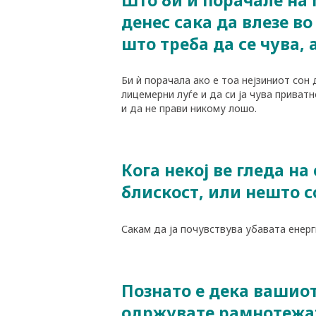
денес сака да влезе в
што треба да се чува, 
Би ѝ порачала ако е тоа нејзиниот сон 
лицемерни луѓе и да си ја чува приватн
и да не прави никому лошо.
Кога некој ве гледа на
блискост, или нешто с
Сакам да ја почувствува убавата енерги
Познато е дека вашиот
одржувате рамнотежат