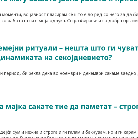
и моменти, во јавност пласирам сè што е во ред со него за да б
 со работата си е моја одлука. Со разбирање и со добра организ
емејни ритуали – нешта што ги чувате
динамиката на секојдневието?
н период, би рекла дека во ноември и декември сакаме заедн
а мајка сакате тие да паметат – стро
ејќи сум и нежна и строга и ги галам и бакнувам, но и ги карам.