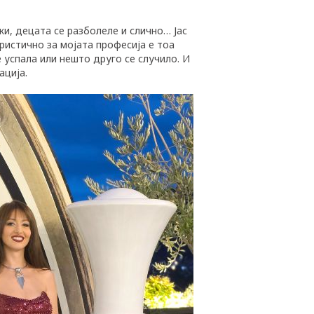
ки, децата се разболеле и слично… Јас
еристично за мојата професија е тоа
е успала или нешто друго се случило. И
ација.