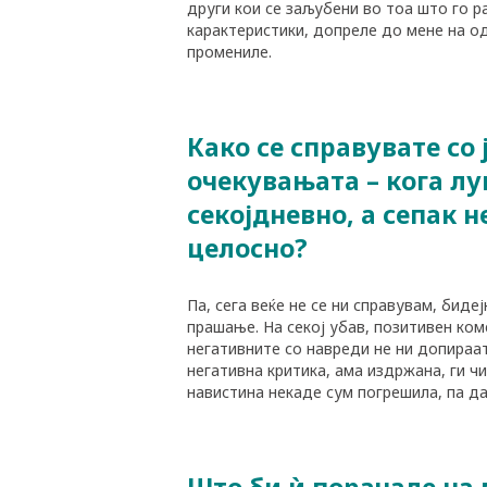
КАРИЕРА
други кои се заљубени во тоа што го р
карактеристики, допреле до мене на о
промениле.
КОНТАКТ
Како се справувате со
очекувањата – кога лу
секојдневно, а сепак н
целосно?
Па, сега веќе не се ни справувам, биде
прашање. На секој убав, позитивен ком
негативните со навреди не ни допираат
негативна критика, ама издржана, ги 
навистина некаде сум погрешила, па да
Што би ѝ порачале на