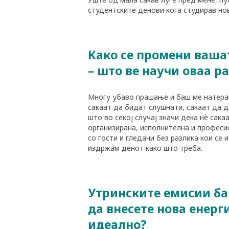
студентските денови кога студирав нов
Како се промени вашат
– што ве научи оваа ра
Многу убаво прашање и баш ме натерав
сакаат да бидат слушнати, сакаат да д
што во секој случај значи дека нè сак
организирана, исполнителна и професио
со гости и гледачи без разлика кои се 
издржам денот како што треба.
Утринските емисии бар
да внесете нова енерги
идеално?