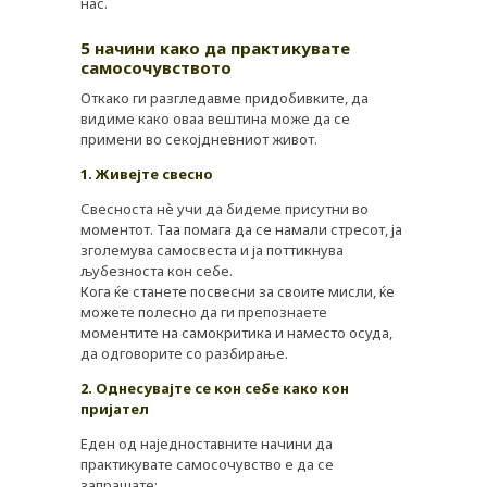
нас.
5 начини како да практикувате
самосочувството
Откако ги разгледавме придобивките, да
видиме како оваа вештина може да се
примени во секојдневниот живот.
1. Живејте свесно
Свесноста нè учи да бидеме присутни во
моментот. Таа помага да се намали стресот, ја
зголемува самосвеста и ја поттикнува
љубезноста кон себе.
Кога ќе станете посвесни за своите мисли, ќе
можете полесно да ги препознаете
моментите на самокритика и наместо осуда,
да одговорите со разбирање.
2. Однесувајте се кон себе како кон
пријател
Еден од наједноставните начини да
практикувате самосочувство е да се
запрашате: