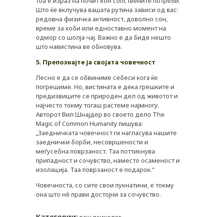
тоа е израз на почит кон сопствените потреби.
Што ќе вклучува вашата рутина зависи од вас:
редовна физичка активност, доволно сон,
време за хоби или едноставно момент на
одмор со шолја чај. Важно е да биде нешто
што навистина ве обновува.
5. Препознајте ја својата човечност
Лесно е да се обвиниме себеси кога ќе
погрешиме. Но, вистината е дека грешките и
предизвиците се природен дел од животот и
најчесто токму тогаш растеме најмногу.
Авторот Вил Шнајдер во своето дело The
Magic of Common Humanity пишува:
„Заедничката човечност ги нагласува нашите
заеднички борби, несовршености и
меѓусебна поврзаност. Таа поттикнува
припадност и сочувство, наместо осаменост и
изолација. Таа поврзаност е подарок.“
Човечноста, со сите свои пукнатини, е токму
она што нè прави достојни за сочувство.
Категории: