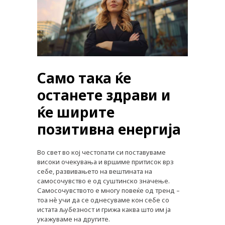
Само така ќе
останете здрави и
ќе ширите
позитивна енергија
Во свет во кој честопати си поставуваме
високи очекувања и вршиме притисок врз
себе, развивањето на вештината на
самосочувство е од суштинско значење.
Самосочувството е многу повеќе од тренд –
тоа нè учи да се однесуваме кон себе со
истата љубезност и грижа каква што им ја
укажуваме на другите.