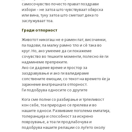
самосочувство почесто прават поздрави
избори – не затоа што чувствуваат обврска
или вина, туку затоа што сметаат дека го
заслужуваат тоа.
Гради отпорност
Животот никогаш не е рамен пат, височинки,
па падови, па малку рамно тло и сè така во
круг. Но, ако умееме да си покажеме
сочувство во тешките моменти, полесно ќе ги
надминеме препреките.
Ако си дадеме време и простор за
заздравување и ако ги валидираме
сопствените емоции, со текот на времето ќе ја
зајакнеме внатрешната отпорност.
Ги подобрува односите со другите
Кога сме полни со разбирање и трпеливост
кон себе, тоа природно се прелева и во
нашите односи. Развиваме поголема емпатија,
толеранција и способност за искрено
поврзување, а тоа ги продлабочува и
подобрува нашите релации со луѓето околу