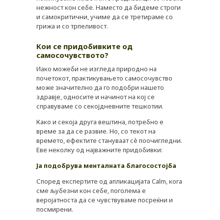
нежност кон себе. Наместо да бидеме строги
и самокритични, учиме да се третираме со
грижа и со трпеливост.
Кои се придобивките од
самосочувството?
Иако можеби не изгледа природно на
почетокот, практикувањето самосочувство
може значително да го подобри нашето
здравје, односите и начинот на кој се
справуваме со секојдневните тешкотии.
Како и секоја друга вештина, потребно е
време за да се развие. Но, со текот на
времето, ефектите стануваат сè поочигледни.
Еве неколку од најважните придобивки:
Ја подобрува менталната благосостојба
Според експертите од апликацијата Calm, кога
сме љубезни кон себе, поголема е
веројатноста да се чувствуваме посреќни и
посмирени.
PLUSPHARMA