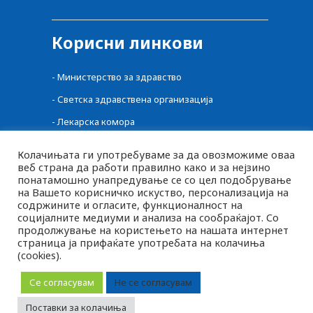
Корисни линкови
-
Министерство за здравство
-
Светска здравствена организација
-
Лекарска комора
-
Централен регистар на лекови
Колачињата ги употребуваме за да овозможиме оваа
веб страна да работи правилно како и за нејзино
-
Фонд за здравство
понатамошно унапредување се со цел подобрување
-
Фармацевтска комора
на Вашето корисничко искуство, персонализација на
содржините и огласите, функционалност на
-
Агенција за Храна и Ветеринарство
социјалните медиуми и анализа на сообраќајот. Со
продолжување на користењето на нашата интернет
страница ја прифаќате употребата на колачиња
(cookies).
MK
2026 © pluspharma.mk Сите права задржани
SQ
Се согласувам
Не се согласувам
EN
Следете нè
Поставки за колачиња