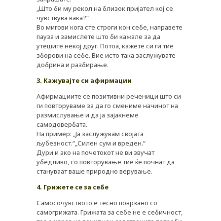
„Што би му рекол на близок пријател кој се
чувствува вака?“
Во мигови кога сте строги кон себе, направете
пауза и замислете што би кажале за да
утешите некој друг. Потоа, кажете си ги тие
зборови на себе. Вие исто така заслужувате
добрина и разбирање.
3. Кажувајте си афирмации
Афирмациите се позитивни реченици што си
ги повторуваме за да го смениме начинот на
размислување и да ја зајакнеме
самодовербата.
На пример: „Ја заслужувам својата
љубезност.“„Силен сум и вреден.“
Дури и ако на почетокот не ви звучат
убедливо, со повторување тие ќе почнат да
стануваат ваше природно верување.
4. Грижете се за себе
Самосочувството е тесно поврзано со
самогрижата. Грижата за себе не е себичност,