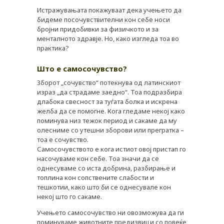
Истражувањата покажуваат дека учењето да
бидеме посочувствителни кон себе носи
бројни придобивки за физичкото и за
менталното здравје. Но, како изгледа тоа во
практика?
Што е самосочувство?
Зборот „сочувство“ потекнува од латинскиот
израз „да страдаме заедно“. Тоа подразбира
длабока свесност за туѓата болка и искрена
желба да се помогне. Кога гледаме некој како
поминува низ тежок период и сакаме да му
олесниме со утешни зборови или прегратка –
тоа е сочувство.
Самосочувството е кога истиот овој пристап го
насочуваме кон себе. Тоа значи да се
однесуваме со иста добрина, разбирање и
топлина кон сопствените слабости и
тешкотии, како што би се однесувале кон
некој што го сакаме.
Учењето самосочувство ни овозможува да ги
поминуваме животните предизвици со повеќе