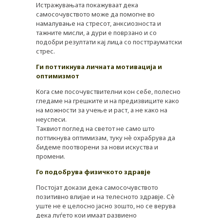
Истражувањата покажуваат дека
АПТЕКИ
самосочувството може да помогне во
намалување на стресот, анксиозноста и
ПРЕПОРАКИ
тажните мисли, а дури е поврзано и со
подобри резултати кај лица со посттрауматски
СОВЕТИ
стрес.
СПИСАНИЕ
Ги поттикнyва личната мотивација и
оптимизмот
КАРИЕРА
Кога сме посочувствителни кон себе, полесно
КОНТАКТ
гледаме на грешките и на предизвиците како
на можности за учење и раст, а не како на
неуспеси.
Таквиот поглед на светот не само што
поттикнува оптимизам, туку нè охрабрува да
бидеме поотворени за нови искуства и
промени.
Го подобрува физичкото здравје
Постојат докази дека самосочувството
позитивно влијае и на телесното здравје. Сè
уште не е целосно јасно зошто, но се верува
дека луѓето кои имаат развиено