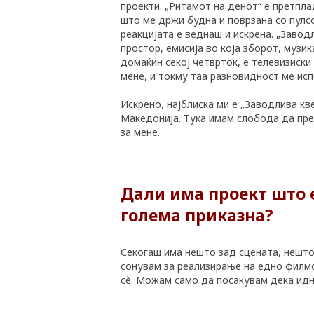
проекти. „Ритамот на денот“ е претпл
што ме држи будна и поврзана со пулс
реакцијата е веднаш и искрена. „Завод
простор, емисија во која зборот, музи
домаќин секој четврток, е телевизиски
мене, и токму таа разновидност ме ис
Искрено, најблиска ми е „Заводлива кв
Македонија. Тука имам слобода да пре
за мене.
Дали има проект што е
голема приказна?
Секогаш има нешто зад сцената, нешто
сонувам за реализирање на едно филмск
сè. Можам само да посакувам дека идн