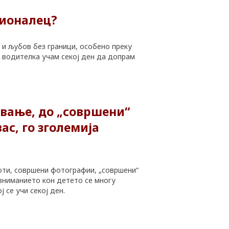
сионалец?
 и љубов без граници, особено преку
ко водителка учам секој ден да допрам
ување, до „совршени“
ас, го зголемија
воти, совршени фотографии, „совршени“
 вниманието кон детето се многу
 се учи секој ден.