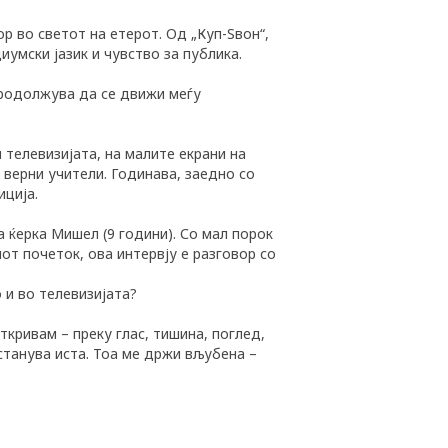
р во светот на етерот. Од „Куп-Ѕвон“,
иумски јазик и чувство за публика.
 продолжува да се движи меѓу
 телевизијата, на малите екрани на
 верни учители. Годинава, заедно со
иција.
а ќерка Мишел (9 години). Со мал порок
от почеток, ова интервју е разговор со
 и во телевизијата?
кривам – преку глас, тишина, поглед,
станува иста. Тоа ме држи вљубена –