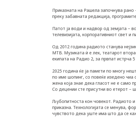
Приказната на Рашела започнува рано –
преку забавната редакција, програмите 
Патот ја води и надвор од земјата – в
телевизијата, корпоративниот свет и п
Од 2012 година радиото станува нејзин
МТВ. Музиката ѝ е лек, театарот втора
екипата на Радио 2, за првпат истрча 
2025 година ќе ја памети по многу неш
по име шопинг, со повеќе изедено чиа 
жена која знае дека гласот не е само п
Со децении сте присутни во етерот – 
Љубопитноста кон човекот. Радиото и т
приказна. Технологијата се менува, фо
чувството дека уште има што да се каж