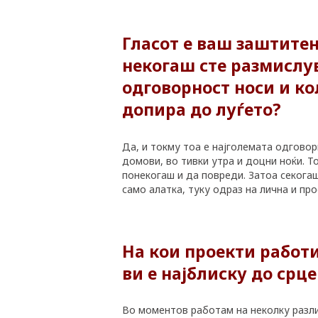
КАРИЕРА
КОНТАКТ
Гласот е ваш заштитен
некогаш сте размислу
одговорност носи и ко
допира до луѓето?
Да, и токму тоа е најголемата одговор
домови, во тивки утра и доцни ноќи. Т
понекогаш и да повреди. Затоа секогаш
само алатка, туку одраз на лична и пр
На кои проекти работи
ви е најблиску до срце
Во моментов работам на неколку разл