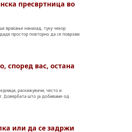
инска пресвртница во
ше враќање наназад, туку чекор
и даде простор повторно да се поврзам
, според вас, остана
редници, раскажувачи, често и
от. Довербата што ја добиваме од
лка или да се задржи