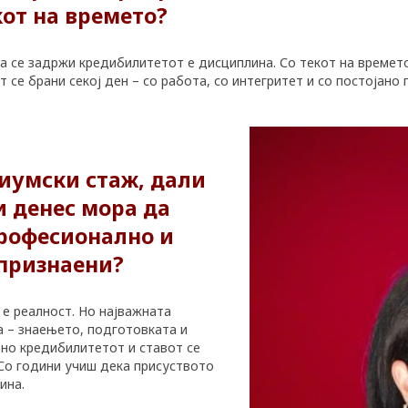
от на времето?
да се задржи кредибилитетот е дисциплина. Со текот на времето
се брани секој ден – со работа, со интегритет и со постојано
диумски стаж, дали
и денес мора да
професионално и
 признаени?
 е реалност. Но најважната
 – знаењето, подготовката и
 но кредибилитетот и ставот се
 Со години учиш дека присуството
ина.