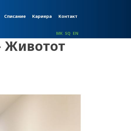
Списание
Кариера
Контакт
MK
SQ
EN
– Животот