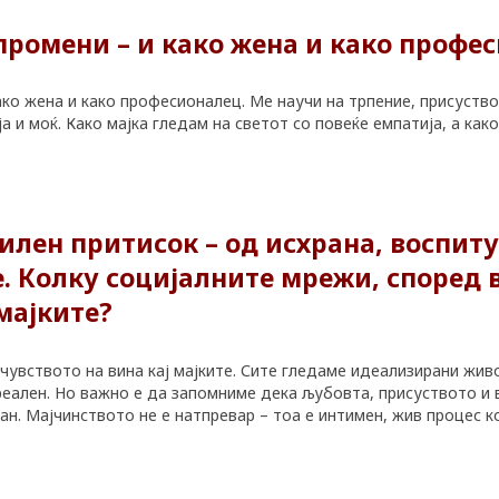
промени – и како жена и како профе
ко жена и како професионалец. Ме научи на трпение, присуство
ја и моќ. Како мајка гледам на светот со повеќе емпатија, а ка
силен притисок – од исхрана, воспит
 Колку социјалните мрежи, според в
 мајките?
 чувството на вина кај мајките. Сите гледаме идеализирани жи
е реален. Но важно е да запомниме дека љубовта, присуството и
н. Мајчинството не е натпревар – тоа е интимен, жив процес кој