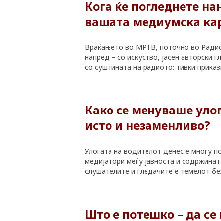
Кога ќе погледнете на
вашата медиумска ка
Враќањето во МРТВ, поточно во Радио 
напред – со искуство, јасен авторски
со суштината на радиото: тивки приказ
Како се менуваше улог
исто и незаменливо?
Улогата на водителот денес е многу по
медијатори меѓу јавноста и содржинат
слушателите и гледачите е темелот бе
Што е потешко – да се