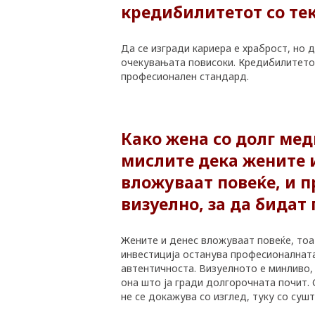
кредибилитетот со тек
Да се изгради кариера е храброст, но 
очекувањата повисоки. Кредибилитетот 
професионален стандард.
Како жена со долг ме
PLUSPHARMA
мислите дека жените 
АПТЕКИ
вложуваат повеќе, и 
визуелно, за да бидат
ПРЕПОРАКИ
Жените и денес вложуваат повеќе, тоа
СОВЕТИ
инвестиција останува професионалната
автентичноста. Визуелното е минливо,
СПИСАНИЕ
она што ја гради долгорочната почит.
не се докажува со изглед, туку со сушт