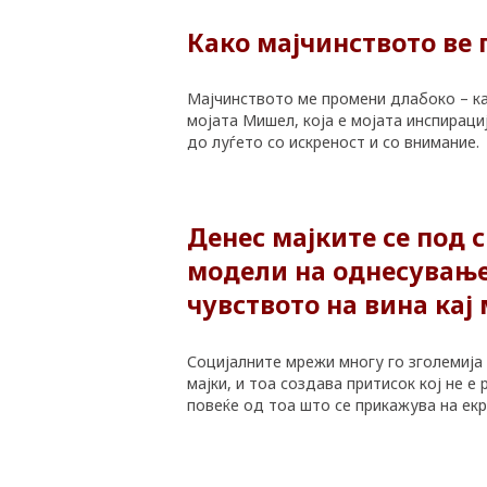
Како мајчинството ве 
Мајчинството ме промени длабоко – ка
мојата Мишел, која е мојата инспираци
до луѓето со искреност и со внимание.
Денес мајките се под 
модели на однесување.
чувството на вина кај
Социјалните мрежи многу го зголемија
мајки, и тоа создава притисок кој не 
повеќе од тоа што се прикажува на екра