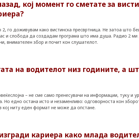
назад, кој момент го сметате за вист
риера?
2, го доживувам како вистинска пресвртница. Не затоа што бе
 глас и слобода да создадам програма што има душа. Радио 2 м
ни, внимателен збор и почит кон слушателот.
ата на водителот низ годините, а што
веќеслојна – не сме само пренесувачи на информации, туку и у
а. Но едно остана исто и незаменливо: одговорноста кон збор
з кој ниту еден формат не може да опстане.
 изгради кариера како млада водите