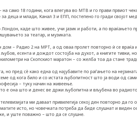
 на само 18 години, кога влегува во МТВ и го прави првиот чеко
за деца и млади, Канал 3 и ЕПП, постепено го гради својот мед
о Лондон, каде што живее, учи јазик и работи, а по враќањето
ишувањето за театар, и музиката.
 дом – Радио 2 на МРТ, а од оваа пролет повторно ѝ се враќа и
 љубов, есента и дождот состојба на духот, а книгите тивки, но
5 километри на Скопскиот маратон – со желба тоа да стане трад
та, но пред сè како една од најубавите по раѓањето на нејзинат
семе од кога било и со истата љубопитност што ја води од сами
рофесија – туку начин на живеење.
што е она што и денес ве држи љубопитна и вљубена во радиото
елевизијата ми даваат привилегија секој ден повторно да го от
рматите исто, но човечката потреба да биде слушнат и виден о
е, и уште поважно – што да се слушне.