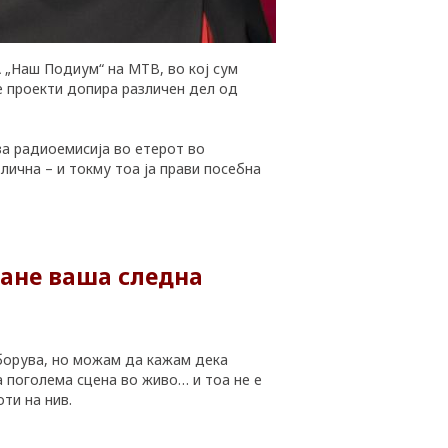
А „Наш Подиум“ на МТВ, во кој сум
ие проекти допира различен дел од
ва радиоемисија во етерот во
ична – и токму тоа ја прави посебна
тане ваша следна
зборува, но можам да кажам дека
а поголема сцена во живo… и тоа не е
ти на нив.