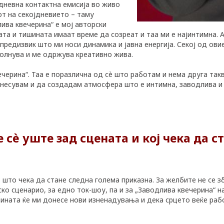
адневна контактна емисија во живо
от на секојдневието – таму
лива квечерина“ е мој авторски
ката и тишината имаат време да созреат и таа ми е најинтимна. 
 предизвик што ми носи динамика и јавна енергија. Секој од ов
полнува и ме одржува креативно жива.
ечерина“. Таа е поразлична од сè што работам и нема друга так
несувам и да создадам атмосфера што е интимна, заводлива и л
 сè уште зад сцената и кој чека да с
 што чека да стане следна голема приказна. За желбите не се 
о сценарио, за едно ток-шоу, па и за „Заводлива квечерина“ н
ината ќе ми донесе нови изненадувања и дека срцето веќе рабо