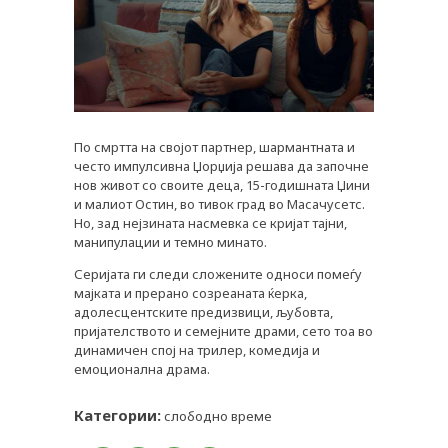
По смртта на својот партнер, шармантната и
често импулсивна Џорџија решава да започне
нов живот со своите деца, 15-годишната Џини
и малиот Остин, во тивок град во Масачусетс.
Но, зад нејзината насмевка се кријат тајни,
PLUSPHARMA
манипулации и темно минато.
АПТЕКИ
Серијата ги следи сложените односи помеѓу
мајката и прерано созреаната ќерка,
ПРЕПОРАКИ
адолесцентските предизвици, љубовта,
пријателството и семејните драми, сето тоа во
СОВЕТИ
динамичен спој на трилер, комедија и
СПИСАНИЕ
емоционална драма.
КАРИЕРА
Категории:
слободно време
КОНТАКТ