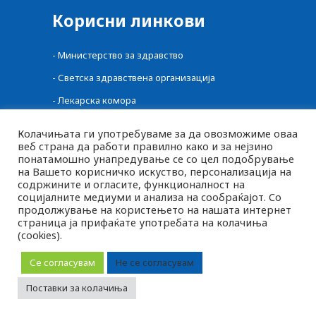
Корисни линкови
-
Министерство за здравство
-
Светска здравствена организација
-
Лекарска комора
-
Централен регистар на лекови
Колачињата ги употребуваме за да овозможиме оваа
веб страна да работи правилно како и за нејзино
-
Фонд за здравство
понатамошно унапредување се со цел подобрување
-
Фармацевтска комора
на Вашето корисничко искуство, персонализација на
содржините и огласите, функционалност на
-
Агенција за Храна и Ветеринарство
социјалните медиуми и анализа на сообраќајот. Со
продолжување на користењето на нашата интернет
страница ја прифаќате употребата на колачиња
(cookies).
MK
2026 © pluspharma.mk Сите права задржани
SQ
Се согласувам
Не се согласувам
EN
Следете нè
Поставки за колачиња