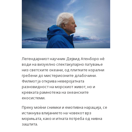
Легендарниот научник Дејвид Атенборо нè
води на визуелно спектакуларно патување
низ светските океани, од плитките корални
PLUSPHARMA
гребени до мистериозните длабочини.
Филмот ја открива неверојатната
АПТЕКИ
разновидност на морскиот живот, но и
кревката рамнотежа на океанските
ПРЕПОРАКИ
екосистеми.
СОВЕТИ
Преку моќни снимки и емотивна нарација, се
истакнува влијанието на човекот врз
СПИСАНИЕ
морињата, како и итната потреба од нивна
заштита.
КАРИЕРА