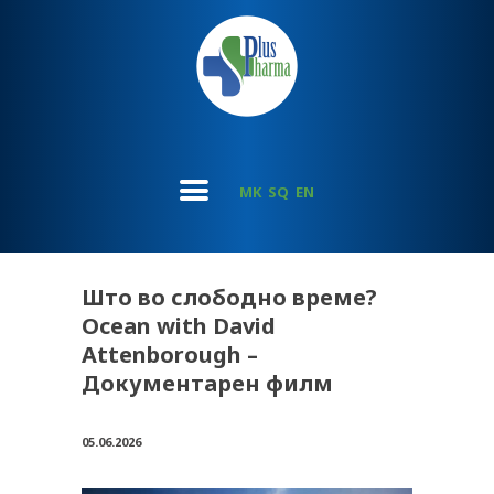
MK
SQ
EN
Што во слободно време?
Ocean with David
Attenborough –
Документарен филм
05.06.2026