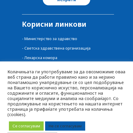
Корисни линкови
-
Министерство за здравство
-
Светска здравствена организација
-
Лекарска комора
-
Централен регистар на лекови
Колачињата ги употребуваме за да овозможиме оваа
веб страна да работи правилно како и за нејзино
-
Фонд за здравство
понатамошно унапредување се со цел подобрување
-
Фармацевтска комора
на Вашето корисничко искуство, персонализација на
содржините и огласите, функционалност на
-
Агенција за Храна и Ветеринарство
социјалните медиуми и анализа на сообраќајот. Со
продолжување на користењето на нашата интернет
страница ја прифаќате употребата на колачиња
(cookies).
MK
2026 © pluspharma.mk Сите права задржани
SQ
Се согласувам
Не се согласувам