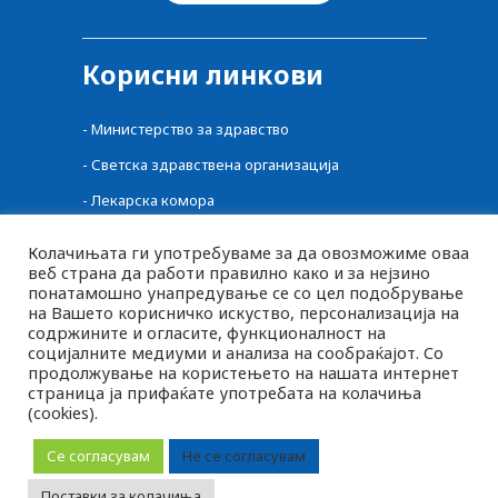
Корисни линкови
-
Министерство за здравство
-
Светска здравствена организација
-
Лекарска комора
-
Централен регистар на лекови
Колачињата ги употребуваме за да овозможиме оваа
веб страна да работи правилно како и за нејзино
-
Фонд за здравство
понатамошно унапредување се со цел подобрување
-
Фармацевтска комора
на Вашето корисничко искуство, персонализација на
содржините и огласите, функционалност на
-
Агенција за Храна и Ветеринарство
социјалните медиуми и анализа на сообраќајот. Со
продолжување на користењето на нашата интернет
страница ја прифаќате употребата на колачиња
(cookies).
MK
2026 © pluspharma.mk Сите права задржани
SQ
Се согласувам
Не се согласувам
EN
Следете нè
Поставки за колачиња