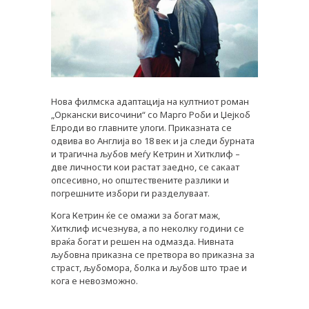
Нова филмска адаптација на култниот роман
„Оркански височини“ со Марго Роби и Џејкоб
Елроди во главните улоги. Приказната се
одвива во Англија во 18 век и ја следи бурната
и трагична љубов меѓу Кетрин и Хитклиф –
PLUSPHARMA
две личности кои растат заедно, се сакаат
опсесивно, но општествените разлики и
АПТЕКИ
погрешните избори ги разделуваат.
ПРЕПОРАКИ
Кога Кетрин ќе се омажи за богат маж,
Хитклиф исчезнува, а по неколку години се
СОВЕТИ
враќа богат и решен на одмазда. Нивната
љубовна приказна се претвора во приказна за
СПИСАНИЕ
страст, љубомора, болка и љубов што трае и
кога е невозможно.
КАРИЕРА