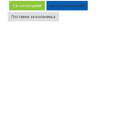
SQ
Се согласувам
Не се согласувам
EN
Поставки за колачиња