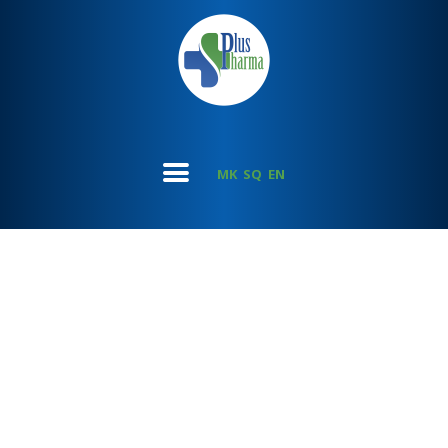
MK
SQ
EN