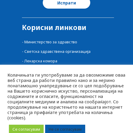
Корисни линкови
-
Министерство за здравство
-
Светска здравствена организација
-
Лекарска комора
-
Централен регистар на лекови
Колачињата ги употребуваме за да овозможиме оваа
веб страна да работи правилно како и за нејзино
-
Фонд за здравство
понатамошно унапредување се со цел подобрување
-
Фармацевтска комора
на Вашето корисничко искуство, персонализација на
содржините и огласите, функционалност на
-
Агенција за Храна и Ветеринарство
социјалните медиуми и анализа на сообраќајот. Со
продолжување на користењето на нашата интернет
страница ја прифаќате употребата на колачиња
(cookies).
MK
2026 © pluspharma.mk Сите права задржани
SQ
Се согласувам
Не се согласувам