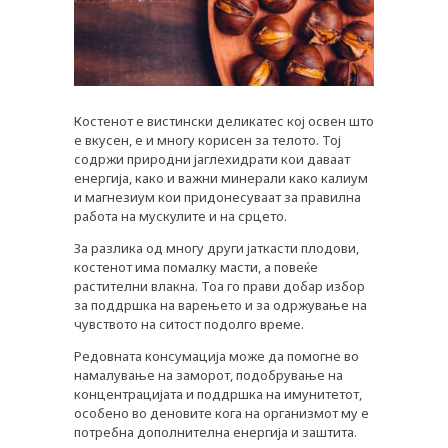
Костенот е вистински деликатес кој освен што
е вкусен, е и многу корисен за телото. Тој
содржи природни јаглехидрати кои даваат
енергија, како и важни минерали како калиум
и магнезиум кои придонесуваат за правилна
работа на мускулите и на срцето.
PLUSPHARMA
За разлика од многу други јаткасти плодови,
костенот има помалку масти, а повеќе
АПТЕКИ
растителни влакна. Тоа го прави добар избор
за поддршка на варењето и за одржување на
ПРЕПОРАКИ
чувството на ситост подолго време.
СОВЕТИ
Редовната консумација може да помогне во
намалување на заморот, подобрување на
СПИСАНИЕ
концентрацијата и поддршка на имунитетот,
особено во деновите кога на организмот му е
КАРИЕРА
потребна дополнителна енергија и заштита.