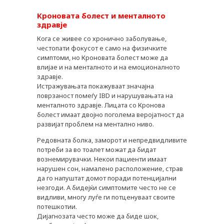
PLUSPHARMA
Кроновата болест и менталното
здравје
АПТЕКИ
Кога се живее со хронично заболување,
честопати фокусот е само на физичките
ПРЕПОРАКИ
симптоми, но Кроновата болест може да
СОВЕТИ
влијае и на менталното и на емоционалното
здравје.
СПИСАНИЕ
Истражувањата покажуваат значајна
поврзаност помеѓу IBD и нарушувањата на
КАРИЕРА
менталното здравје. Лицата со Кронова
болест имаат двојно поголема веројатност да
КОНТАКТ
развијат проблем на ментално ниво.
Редовната болка, заморот и непредвидливите
потреби за во тоалет можат да бидат
вознемирувачки. Некои пациенти имаат
нарушен сон, намалено расположение, страв
да го напуштат домот поради потенцијални
незгоди. А бидејќи симптомите често не се
видливи, многу луѓе ги потценуваат своите
потешкотии.
Дијагнозата често може да биде шок,