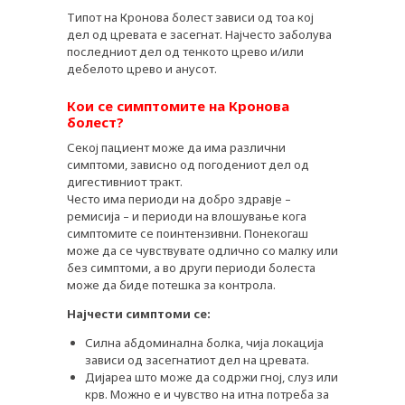
Типот на Кронова болест зависи од тоа кој
дел од цревата е засегнат. Најчесто заболува
последниот дел од тенкото црево и/или
дебелото црево и анусот.
Кои се симптомите на Кронова
болест?
Секој пациент може да има различни
симптоми, зависно од погодениот дел од
дигестивниот тракт.
Често има периоди на добро здравје –
ремисија – и периоди на влошување кога
симптомите се поинтензивни. Понекогаш
може да се чувствувате одлично со малку или
без симптоми, а во други периоди болеста
може да биде потешка за контрола.
Најчести симптоми се:
Силна абдоминална болка, чија локација
зависи од засегнатиот дел на цревата.
Дијареа што може да содржи гној, слуз или
крв. Можно е и чувство на итна потреба за