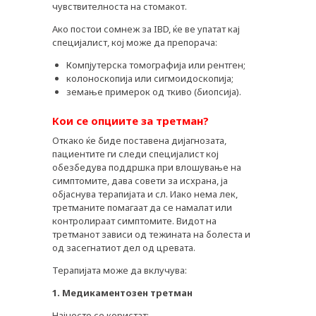
чувствителноста на стомакот.
Ако постои сомнеж за IBD, ќе ве упатат кај
специјалист, кој може да препорача:
Компјутерска томографија или рентген;
колоноскопија или сигмоидоскопија;
земање примерок од ткиво (биопсија).
Кои се опциите за третман?
Откако ќе биде поставена дијагнозата,
пациентите ги следи специјалист кој
обезбедува поддршка при влошување на
симптомите, дава совети за исхрана, ја
објаснува терапијата и сл. Иако нема лек,
третманите помагаат да се намалат или
контролираат симптомите. Видот на
третманот зависи од тежината на болеста и
од засегнатиот дел од цревата.
Терапијата може да вклучува:
1. Медикаментозен третман
Најчесто се користат: