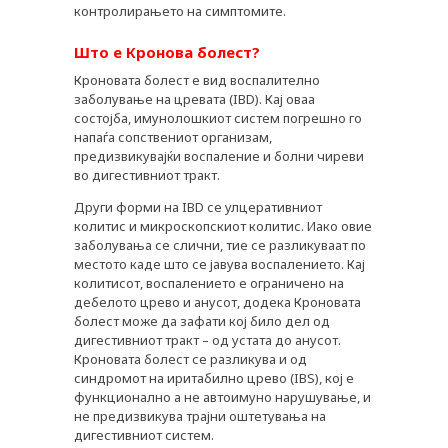
контролирањето на симптомите.
Што е Кронова болест?
Кроновата болест е вид воспалително
заболување на цревата (IBD). Кај оваа
состојба, имунолошкиот систем погрешно го
напаѓа сопствениот организам,
предизвикувајќи воспаление и болни чиреви
во дигестивниот тракт.
Други форми на IBD се улцеративниот
колитис и микроскопскиот колитис. Иако овие
заболувања се слични, тие се разликуваат по
местото каде што се јавува воспалението. Кај
колитисот, воспалението е ограничено на
дебелото црево и анусот, додека Кроновата
болест може да зафати кој било дел од
дигестивниот тракт – од устата до анусот.
Кроновата болест се разликува и од
синдромот на иритабилно црево (IBS), кој е
функционално а не автоимуно нарушување, и
не предизвикува трајни оштетувања на
дигестивниот систем.