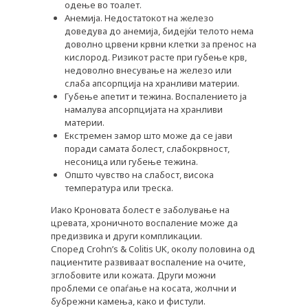
одење во тоалет.
Анемија. Недостатокот на железо
доведува до анемија, бидејќи телото нема
доволно црвени крвни клетки за пренос на
кислород. Ризикот расте при губење крв,
недоволно внесување на железо или
слаба апсорпција на хранливи материи.
Губење апетит и тежина. Воспалението ја
намалува апсорпцијата на хранливи
материи.
Екстремен замор што може да се јави
поради самата болест, слабокрвност,
несоница или губење тежина.
Општо чувство на слабост, висока
температура или треска.
Иако Кроновата болест е заболување на
цревата, хроничното воспаление може да
предизвика и други компликации.
Според Crohn’s & Colitis UK, околу половина од
пациентите развиваат воспаление на очите,
зглобовите или кожата. Други можни
проблеми се опаѓање на косата, жолчни и
бубрежни камења, како и фистули.