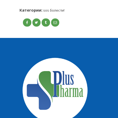
Категории:
sos болести!