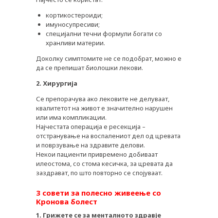
кортикостероиди;
имуносупресиви;
специјални течни формули богати со
хранливи материи.
Доколку симптомите не се подобрат, можно е
да се препишат биолошки лекови.
2. Хирургија
Се препорачува ако лековите не делуваат,
квалитетот на живот е значително нарушен
или има компликации.
Најчестата операција е ресекција –
отстранување на воспалениот дел од цревата
и поврзување на здравите делови.
Некои пациенти привремено добиваат
илеостома, со стома кесичка, за цревата да
заздрават, по што повторно се спојуваат.
3 совети за полесно живеење со
Кронова болест
1. Грижете се за менталното здравје