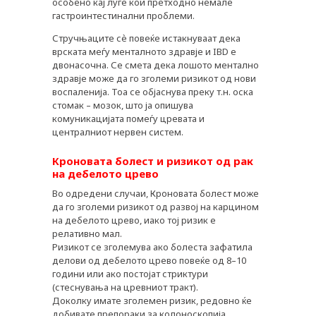
особено кај луѓе кои претходно немале
гастроинтестинални проблеми.
Стручњаците сѐ повеќе истакнуваат дека
врската меѓу менталното здравје и IBD е
двонасочна. Се смета дека лошото ментално
здравје може да го зголеми ризикот од нови
воспаленија. Тоа се објаснува преку т.н. оска
стомак – мозок, што ја опишува
комуникацијата помеѓу цревата и
централниот нервен систем.
Кроновата болест и ризикот од рак
на дебелото црево
Во одредени случаи, Кроновата болест може
да го зголеми ризикот од развој на карцином
на дебелото црево, иако тој ризик е
релативно мал.
Ризикот се зголемува ако болеста зафатила
делови од дебелото црево повеќе од 8–10
години или ако постојат стриктури
(стеснувања на цревниот тракт).
Доколку имате зголемен ризик, редовно ќе
добивате препораки за колоноскопија.