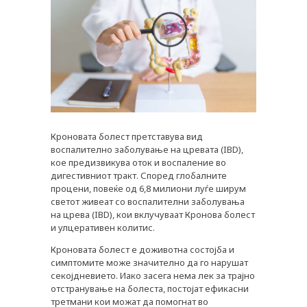
Кроновата болест претставува вид
воспалително заболување на цревата (IBD),
кое предизвикува оток и воспаление во
дигестивниот тракт. Според глобалните
процени, повеќе од 6,8 милиони луѓе ширум
светот живеат со воспалителни заболувања
на црева (IBD), кои вклучуваат Кронова болест
и улцеративен колитис.
Кроновата болест е доживотна состојба и
симптомите може значително да го нарушат
секојдневието. Иако засега нема лек за трајно
отстранување на болеста, постојат ефикасни
третмани кои можат да помогнат во