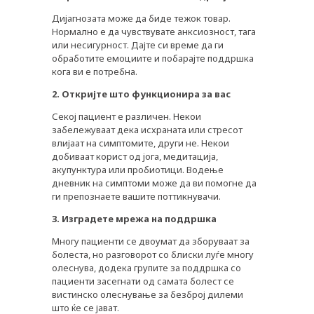
Дијагнозата може да биде тежок товар.
Нормално е да чувствувате анксиозност, тага
или несигурност. Дајте си време да ги
обработите емоциите и побарајте поддршка
кога ви е потребна.
2. Откријте што функционира за вас
Секој пациент е различен. Некои
забележуваат дека исхраната или стресот
влијаат на симптомите, други не. Некои
добиваат корист од јога, медитација,
акупунктура или пробиотици. Водење
дневник на симптоми може да ви помогне да
ги препознаете вашите поттикнувачи.
3. Изградете мрежа на поддршка
Многу пациенти се двоумат да зборуваат за
болеста, но разговорот со блиски луѓе многу
олеснува, додека групите за поддршка со
пациенти засегнати од самата болест се
вистинско олеснување за безброј дилеми
што ќе се јават.