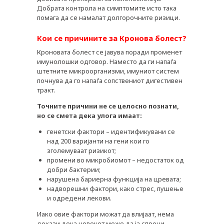
Добрата контрола на симптомите исто така
помага да се намалат долгорочните ризици.
Кои се причините за Кронова болест?
Кроновата болест се јавува поради променет
имунолошки одговор. Наместо да ги напаѓа
штетните микроорганизми, имуниот систем
почнува да го напаѓа сопствениот дигестивен
тракт.
Точните причини не се целосно познати,
но се смета дека улога имаат:
генетски фактори – идентификувани се
над 200 варијанти на гени кои го
зголемуваат ризикот;
промени во микробиомот – недостаток од
добри бактерии;
нарушена бариерна функција на цревата;
надворешни фактори, како стрес, пушење
и одредени лекови.
Иако овие фактори можат да влијаат, нема
докази дека човекот може да ја спречи