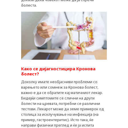
болеста.
Како се дијагностицира Кронова
болест?
Доколку имате необјасниви проблеми со
варењето или сомнеж за Кронова болест,
важно е да се обратите кај матичниот лекар.
Бидејќи симптомите се слични на други
болести на цревата, потребни се различни
тестови. Лекарот може да земе примерок од
столица за исклучување на инфекција (на
пример, гастроентеритис). Исто така, ќе
направи физички преглед и ќе ја испита