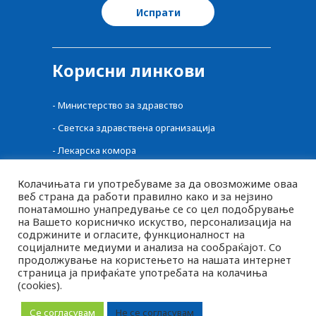
Корисни линкови
-
Министерство за здравство
-
Светска здравствена организација
-
Лекарска комора
-
Централен регистар на лекови
Колачињата ги употребуваме за да овозможиме оваа
-
Фонд за здравство
веб страна да работи правилно како и за нејзино
понатамошно унапредување се со цел подобрување
-
Фармацевтска комора
на Вашето корисничко искуство, персонализација на
содржините и огласите, функционалност на
-
Агенција за Храна и Ветеринарство
социјалните медиуми и анализа на сообраќајот. Со
продолжување на користењето на нашата интернет
страница ја прифаќате употребата на колачиња
(cookies).
MK
2026 © pluspharma.mk Сите права задржани
SQ
Се согласувам
Не се согласувам