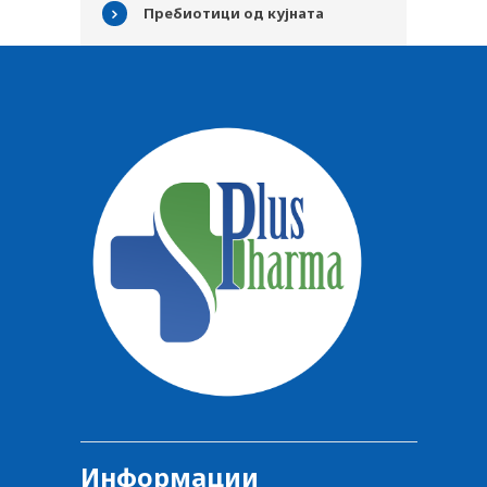
Пребиотици од кујната
Информации