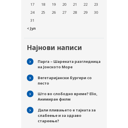
17
18
19
20
21
22
23
24
25
26
27
28
29
30
31
« Јул
Најнови написи
Парга – Шарената разгледница
на Јонското Море
Вегетаријански бургери со
песто
Што во слободно време? Elio,
Анимиран филм
Дали пливањето е тајната за
слабеење и за здраво
стареење?