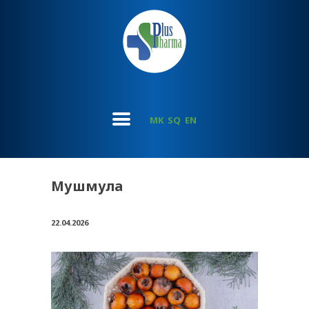
MK
SQ
EN
Мушмула
22.04.2026