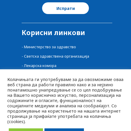
Корисни линкови
-
Министерство за здравство
-
Светска здравствена организација
-
Лекарска комора
-
Централен регистар на лекови
Колачињата ги употребуваме за да овозможиме оваа
веб страна да работи правилно како и за нејзино
-
Фонд за здравство
понатамошно унапредување се со цел подобрување
-
Фармацевтска комора
на Вашето корисничко искуство, персонализација на
содржините и огласите, функционалност на
-
Агенција за Храна и Ветеринарство
социјалните медиуми и анализа на сообраќајот. Со
продолжување на користењето на нашата интернет
страница ја прифаќате употребата на колачиња
(cookies).
MK
2026 © pluspharma.mk Сите права задржани