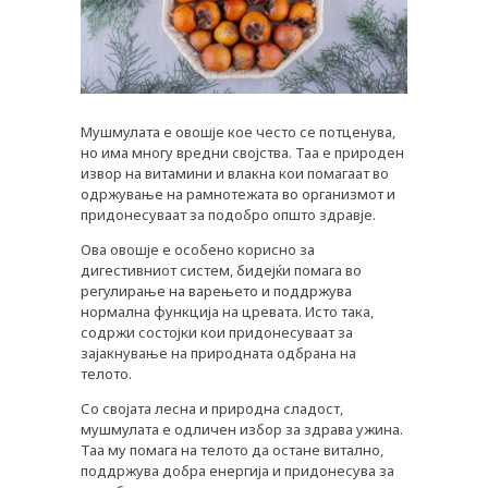
Мушмулата е овошје кое често се потценува,
но има многу вредни својства. Таа е природен
извор на витамини и влакна кои помагаат во
одржување на рамнотежата во организмот и
придонесуваат за подобро општо здравје.
Ова овошје е особено корисно за
дигестивниот систем, бидејќи помага во
PLUSPHARMA
регулирање на варењето и поддржува
нормална функција на цревата. Исто така,
АПТЕКИ
содржи состојки кои придонесуваат за
зајакнување на природната одбрана на
ПРЕПОРАКИ
телото.
СОВЕТИ
Со својата лесна и природна сладост,
мушмулата е одличен избор за здрава ужина.
СПИСАНИЕ
Таа му помага на телото да остане витално,
поддржува добра енергија и придонесува за
КАРИЕРА