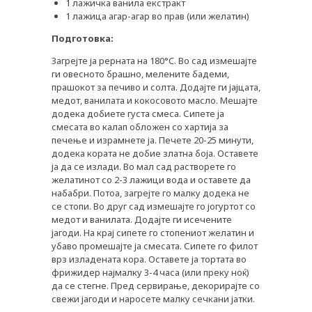
1 лажичка ванила екстракт
1 лажица агар-агар во прав (или желатин)
ПРЕПОРАКИ
Подготовка:
СОВЕТИ
Загрејте ја рерната на 180°C. Во сад измешајте
СПИСАНИЕ
ги овесното брашно, мелените бадеми,
прашокот за печиво и солта. Додајте ги јајцата,
КАРИЕРА
медот, ванилата и кокосовото масло. Мешајте
додека добиете густа смеса. Сипете ја
КОНТАКТ
смесата во калап обложен со хартија за
печење и израмнете ја. Печете 20-25 минути,
додека кората не добие златна боја. Оставете
ја да се излади. Во мал сад растворете го
желатинот со 2-3 лажици вода и оставете да
набабри. Потоа, загрејте го малку додека не
се стопи. Во друг сад измешајте го јогуртот со
медот и ванилата. Додајте ги исечените
јагоди. На крај сипете го стопениот желатин и
убаво промешајте ја смесата. Сипете го филот
врз изладената кора. Оставете ја тортата во
фрижидер најмалку 3-4 часа (или преку ноќ)
да се стегне. Пред сервирање, декорирајте со
свежи јагоди и наросете малку сечкани јатки.