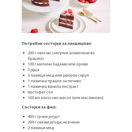
Потребни состојки за пандишпан:
200 г овесни снегулки (измелени во
брашно)
100 г мелени бадеми или ореви
3 јајца
3 лажици мед или јаворов сируп
1 лажичка прашок за печиво
1 лажичка ванила екстракт
прстофат сол
100 мл кокосово масло (или маслиново)
Состојки за фил:
400 г грчки јогурт
PLUSPHARMA
200 г свежи јагоди, исечени
2 лажици мед
АПТЕКИ