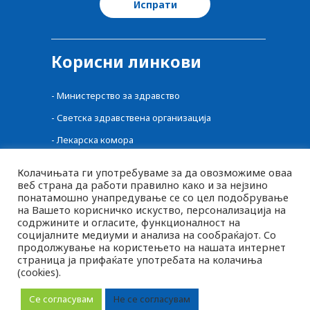
Корисни линкови
-
Министерство за здравство
-
Светска здравствена организација
-
Лекарска комора
-
Централен регистар на лекови
Колачињата ги употребуваме за да овозможиме оваа
веб страна да работи правилно како и за нејзино
-
Фонд за здравство
понатамошно унапредување се со цел подобрување
-
Фармацевтска комора
на Вашето корисничко искуство, персонализација на
содржините и огласите, функционалност на
-
Агенција за Храна и Ветеринарство
социјалните медиуми и анализа на сообраќајот. Со
продолжување на користењето на нашата интернет
страница ја прифаќате употребата на колачиња
(cookies).
MK
2026 © pluspharma.mk Сите права задржани
SQ
Се согласувам
Не се согласувам