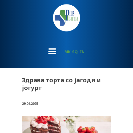
MK
SQ
EN
Здрава торта со јагоди и
јогурт
29.04.2025