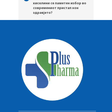
киселини се паметен избор во
современиот пристап кон
здравјето?