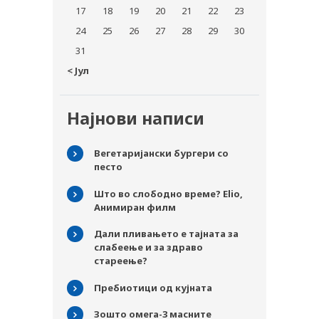
17
18
19
20
21
22
23
24
25
26
27
28
29
30
31
« Јул
Најнови написи
Вегетаријански бургери со
песто
Што во слободно време? Elio,
Анимиран филм
Дали пливањето е тајната за
слабеење и за здраво
стареење?
Пребиотици од кујната
Зошто омега-3 масните