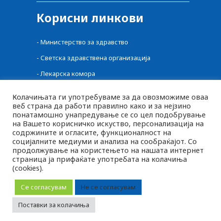
Корисни линкови
-
Министерство за здравство
-
Светска здравствена организација
-
Лекарска комора
-
Централен регистар на лекови
Колачињата ги употребуваме за да овозможиме оваа
-
Фонд за здравство
веб страна да работи правилно како и за нејзино
понатамошно унапредување се со цел подобрување
-
Фармацевтска комора
на Вашето корисничко искуство, персонализација на
содржините и огласите, функционалност на
-
Агенција за Храна и Ветеринарство
социјалните медиуми и анализа на сообраќајот. Со
продолжување на користењето на нашата интернет
страница ја прифаќате употребата на колачиња
(cookies).
MK
2026 © pluspharma.mk Сите права задржани
SQ
Се согласувам
Не се согласувам
EN
Следете нè
Поставки за колачиња