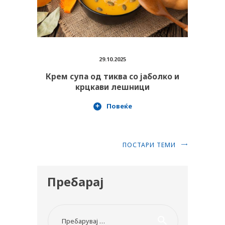
29.10.2025
Крем супа од тиква со јаболко и
крцкави лешници
Повеќе
ПОСТАРИ ТЕМИ
Пребарај
Пребарувај за: