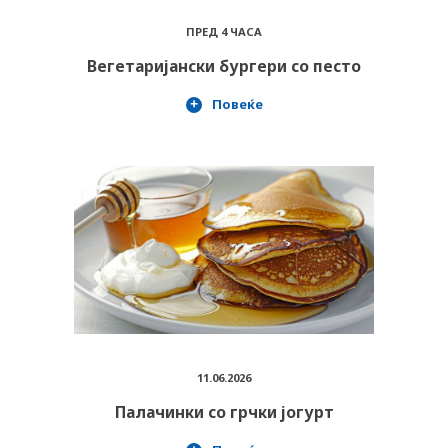
ПРЕД 4 ЧАСА
Вегетаријански бургери со песто
Повеќе
11.06.2026
Палачинки со грчки јогурт