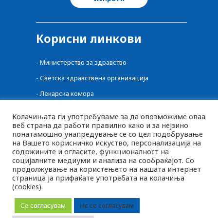
Корисни линкови
-
Министерство за здравство
-
Светска здравствена организација
-
Лекарска комора
-
Централен регистар на лекови
Колачињата ги употребуваме за да овозможиме оваа
веб страна да работи правилно како и за нејзино
-
Фонд за здравство
понатамошно унапредување се со цел подобрување
-
Фармацевтска комора
на Вашето корисничко искуство, персонализација на
содржините и огласите, функционалност на
-
Агенција за Храна и Ветеринарство
социјалните медиуми и анализа на сообраќајот. Со
продолжување на користењето на нашата интернет
страница ја прифаќате употребата на колачиња
(cookies).
MK
2026 © pluspharma.mk Сите права задржани
SQ
Се согласувам
Не се согласувам