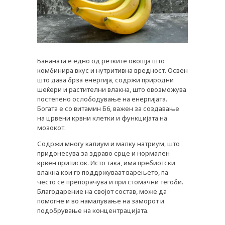
Бананата е едно од ретките овошја што
комбинира вкус и нутритивна вредност. Освен
што дава брза енергија, содржи природни
шеќери и растителни влакна, што овозможува
постепено ослободување на енергијата.
Богата е со витамин Б6, важен за создавање
на црвени крвни клетки и функцијата на
PLUSPHARMA
мозокот.
АПТЕКИ
Содржи многу калиум и малку натриум, што
придонесува за здраво срце и нормален
ПРЕПОРАКИ
крвен притисок. Исто така, има пребиотски
влакна кои го поддржуваат варењето, па
СОВЕТИ
често се препорачува и при стомачни тегоби.
Благодарение на својот состав, може да
СПИСАНИЕ
помогне и во намалување на заморот и
подобрување на концентрацијата.
КАРИЕРА