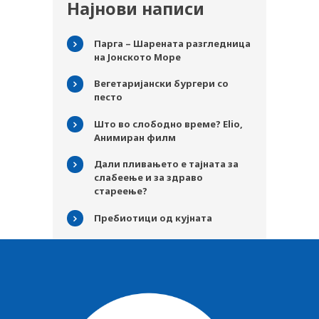
Најнови написи
Парга – Шарената разгледница
на Јонското Море
Вегетаријански бургери со
песто
Што во слободно време? Elio,
Анимиран филм
Дали пливањето е тајната за
слабеење и за здраво
стареење?
Пребиотици од кујната