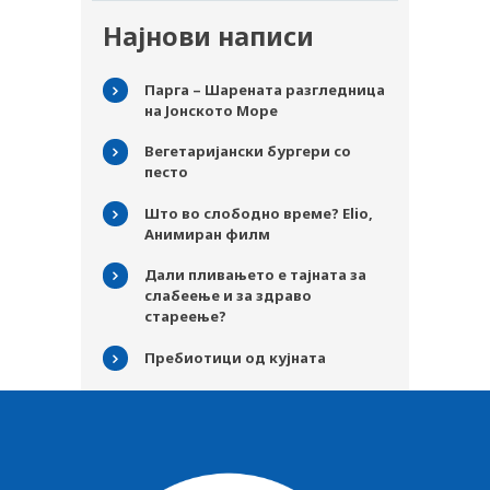
Најнови написи
Парга – Шарената разгледница
на Јонското Море
Вегетаријански бургери со
песто
Што во слободно време? Elio,
Анимиран филм
Дали пливањето е тајната за
слабеење и за здраво
стареење?
Пребиотици од кујната