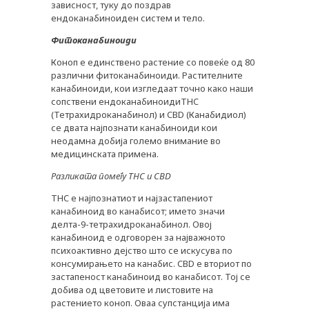
зависност, туку до поздрав
ПРЕПОРАКИ
ендоканабиноиден систем и тело.
СОВЕТИ
Фитоканабиноиди
СПИСАНИЕ
Коноп е единствено растение со повеќе од 80
различни фитоканабиноиди. Растителните
КАРИЕРА
канабиноиди, кои изгледаат точно како наши
сопствени ендоканабиноидиTHC
КОНТАКТ
(Тетрахидроканабинол) и CBD (Канабидиол)
се двата најпознати канабиноиди кои
неодамна добија големо внимание во
медицинската примена.
Разликата
помеѓу THC и CBD
THC е најпознатиот и најзастапениот
канабиноид во канабисот; името значи
делта-9-тетрахидроканабинол. Овој
канабиноид е одговорен за најважното
психоактивно дејство што се искусува по
консумирањето на канабис. CBD е вториот по
застапеност канабиноид во канабисот. Тој се
добива од цветовите и листовите на
растението коноп. Оваа супстанција има