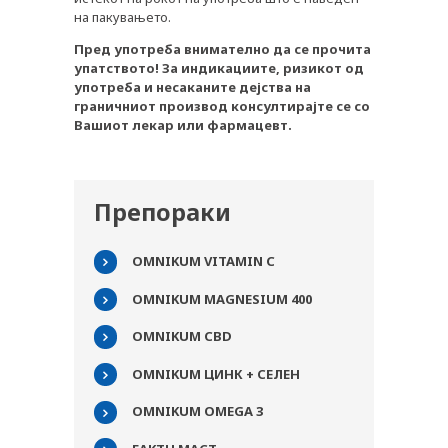
на пакувањето.
Пред
употреба
внимателно
да
се
прочита
упатството! За
индикациите, ризикот
од
употреба
и
несаканите
дејства
на
граничниот
производ
консултирајте
се
со
Вашиот
лекар
или
фармацевт.
Препораки
OMNIKUM VITAMIN C
OMNIKUM MAGNESIUM 400
OMNIKUM CBD
OMNIKUM ЦИНК + СЕЛЕН
OMNIKUM OMEGA 3