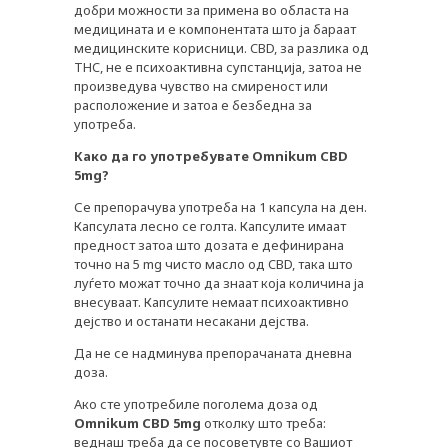
добри можности за примена во областа на
медицината и е компонентата што ја бараат
медицинските корисници. CBD, за разлика од
THC, не е психоактивна супстанција, затоа не
произведува чувство на смиреност или
расположение и затоа е безбедна за
употреба.
Како
да
го
употребувате Omnikum CBD
5mg?
Се препорачува употреба на 1 капсула на ден.
Капсулата лесно се голта. Капсулите имаат
предност затоа што дозата е дефинирана
точно на 5 mg чисто масло од CBD, така што
луѓето можат точно да знаат која количина ја
внесуваат. Капсулите немаат психоактивно
дејство и останати несакани дејства.
Да не се надминува препорачаната дневна
доза.
Ако сте употребиле поголема доза од
Omnikum CBD 5mg
отколку што треба:
веднаш треба да се посоветувте со Вашиот