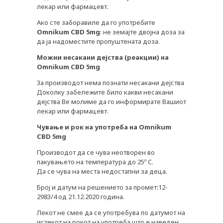
лекар или фармацевт.
Ако сте заборавиле да го употребите
Omnikum CBD 5mg
: не земајте двојна доза за
да ја надоместите пропуштената доза.
Можни
несакани
дејства (реакции) на
Omnikum CBD 5mg
За производот нема познати несакани дејства
Доколку забележите било какви несакани
дејства Ве молиме да го информирате Вашиот
лекар или фармацевт.
Чување
и
рок
на
употреба
на Omnikum
CBD 5mg
Производот да се чува неотворен во
пакувањето на температура до 25º C.
Да се чува на места недостапни за деца.
Број и датум на решението за промет:12-
2983/4 oд 21.12.2020 година.
Лекот не смее да се употребува по датумот на
истекот на рокот на употреба што е наведен