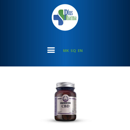
MK
SQ
EN