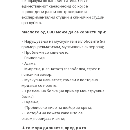
се појавува во канабис сатива. CBD е
единствениот канабиноид со кој се
спроведени разни контролирани и
експериментални студии и клинички студии
врз луѓето.
Маслото
од CBD може
да
се
користи
при:
– Нарушувања на мускулите и зглобовите (на
пример, ревматизам, мултиплекс склероза);
– Проблеми со спиењето;
– Епилепсија;
– Астма;
– Мигрена, (напнатост) главоболка, стрес и
психички замор;
– Мускулна напнатост, грчеви и постојано
мрдање со нозете;
– Третман на болка (на пример менструална
болка);
– Гадење;
– (Пре)високо ниво на шеќер во крвта;
– Состојби на кожата како што се
егзем,псоријаза и акни;
Што
мора
да
знаете, пред
да
го