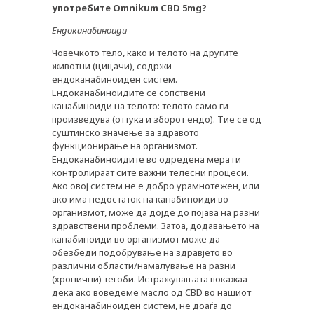
употребите Omnikum CBD 5mg?
Ендоканабиноиди
Човечкото тело, како и телото на другите
животни (цицачи), содржи
ендоканабиноиден систем.
Ендоканабиноидите се сопствени
канабиноиди на телото: телото само ги
произведува (оттука и зборот ендо). Тие се од
суштинско значење за здравото
функционирање на организмот.
Ендоканабиноидите во одредена мера ги
контролираат сите важни телесни процеси.
Ако овој систем не е добро урамнотежен, или
ако има недостаток на канабиноиди во
организмот, може да дојде до појава на разни
здравствени проблеми. Затоа, додавањето на
канабиноиди во организмот може да
обезбеди подобрување на здравјето во
различни области/намалување на разни
PLUSPHARMA
(хронични) тегоби. Истражувањата покажаа
дека ако воведеме масло од CBD во нашиот
АПТЕКИ
ендоканабиноиден систем, не доаѓа до