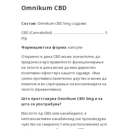
Omnikum CBD
Состав:
Omnikum CBD 5mg содржи:
CBD (Cannabidiol) …………………………………………. 5
mg
Фармацевтска
форма
: капсули
Откриено е дека CBD може значително да
придонесе врз правилното функционирање
на телото и дека може да има директен
позитивен ефект врз нашето здравје. Има
силно противвоспалително дејство и може да
помогне и во спречување на воспаленијата на
телото (превентивно).
Што
претставува Omnikum CBD 5mg и
за
што
се
употребува?
Маслото од CBD, или канабидиол, е
непсихоактивен канабиноид (не произведува
чувство на смиреност или расположение) што