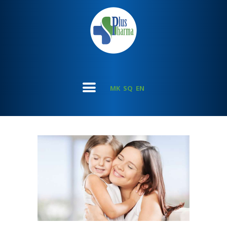
MK
SQ
EN