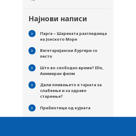
Најнови написи
Парга – Шарената разгледница
на Јонското Море
Вегетаријански бургери со
песто
Што во слободно време? Elio,
Анимиран филм
Дали пливањето е тајната за
слабеење и за здраво
стареење?
Пребиотици од кујната