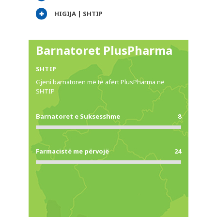
HIGIJA | SHTIP
Barnatoret PlusPharma
SHTIP
Gjeni barnatoren më të afërt PlusPharma në
SHTIP
Barnatoret e Suksesshme
8
PLUSPHARMA
BARNATORE
Farmacistë me përvojë
24
REKOMANDIME
KËSHILLA
REVISTË