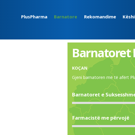
PlusPharma
Barnatore
Rekomandime
Këshi
Barnatoret
KOÇAN
Gjeni barnatoren më të afërt 
Barnatoret e Suksesshm
Farmacistë me përvojë