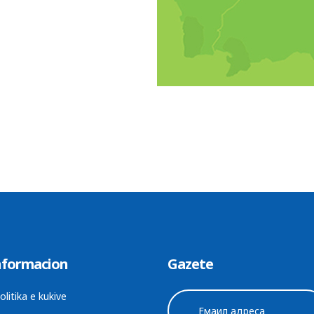
nformacion
Gazete
olitika e kukive