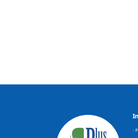
PLUSPHARMA
BARNATORE
REKOMANDIME
KËSHILLA
REVISTË
KARRIERA
KONTAKT
I
-
P