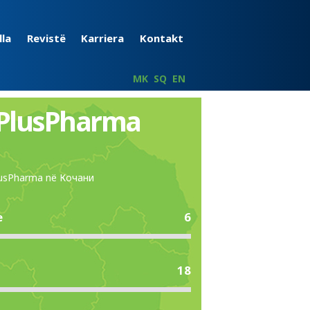
lla
Revistë
Karriera
Kontakt
MK
SQ
EN
 PlusPharma
PlusPharma në Кочани
e
6
18