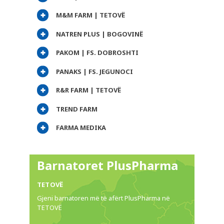
М&М FARM | TETOVË
PLUSPHARMA
NATREN PLUS | BOGOVINË
BARNATORE
PAKOM | FS. DOBROSHTI
REKOMANDIME
PANAKS | FS. JEGUNOCI
KËSHILLA
R&R FARM | TETOVË
REVISTË
TREND FARM
KARRIERA
FARMA MEDIKA
KONTAKT
Barnatoret PlusPharma
TETOVË
Gjeni barnatoren më të afërt PlusPharma në
TETOVË