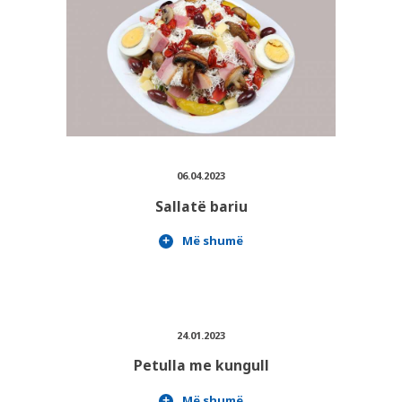
06.04.2023
Sallatë bariu
Më shumë
24.01.2023
Petulla me kungull
Më shumë