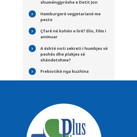
shumëngjyrëshe e Detit Jon
Hamburgerë vegjetarianë me
pesto
Çfarë në kohën e lirë? Elio, Film i
animuar
A është noti sekreti i humbjes së
peshës dhe plakjes së
shëndetshme?
Prebiotikë nga kuzhina