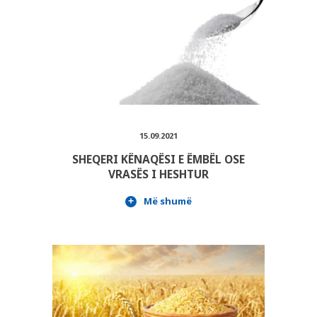
PLUSPHARMA
BARNATORE
REKOMANDIME
KËSHILLA
15.09.2021
REVISTË
SHEQERI KËNAQËSI E ËMBËL OSE
KARRIERA
VRASËS I HESHTUR
KONTAKT
Më shumë