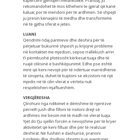
kapërceni gjendjen melankolike. Prandaj, ju
PLUSPHARMA
rekomandohet të mos ktheheni te gjërat që kanë
kaluar, por të mendoni për të ardhmen. Së shpejti
BARNATORE
ju presin kënaqësi të mëdha dhe transformime
në të gjitha sferat e jetës.
REKOMANDIME
LUANI
KËSHILLA
Qëndrimi ndaj parimeve dhe dëshira për të
përjetuar bukurinë shpesh ju krijojnë probleme
REVISTË
në kontaktet me mjedisin, sepse rrallëkush arrin
t’i përmbushë plotësisht kërkesat tuaja dhe të
KARRIERA
ruajë cilësinë e bashkëpunimit. Edhe pse është
KONTAKT
mirë që keni nevojë për të ndërtuar marrëdhënie
të sinqerta, duhet të kuptoni se ekzistoni në një
mjedis në të cilin vlerat e vërteta nuk
respektohen mjaftueshëm.
VIRGJËRESHA
Çlirohuni nga ndikimet e dëmshme të njerëzve
përreth jush dhe filloni të nxitoni drejt së
ardhmes me besim më të madh në vlerat tuaja.
Yjet do t’ju sjellin forcën e nevojshme për të kryer
aktivitetet që keni filluar dhe për të realizuar
dëshirat. Në fushën e dashurisë, pranoni
tundimin dhe zhvilloni shpirtin tuaj aventurier.