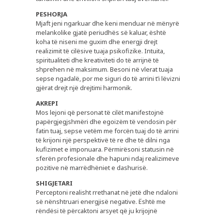
PESHORJA
Mjaft jeni ngarkuar dhe keni menduar në mënyrë
melankolike gjatë periudhës së kaluar, është
koha të niseni me guxim dhe energji drejt
realizimit të cilësive tuaja psikofizike. Intuita,
spiritualiteti dhe kreativiteti do të arrijnë të
shprehen në maksimum. Besoni në vlerat tuaja
sepse ngadalë, por me siguri do të arrini t’i lëvizni
gjërat drejt një drejtimi harmonik.
AKREPI
Mos lejoni që personat të cilët manifestojnë
papërgjegjshmëri dhe egoizëm të vendosin për
fatin tuaj, sepse vetëm me forcën tuaj do të arrini
të krijoni një perspektivë të re dhe të dilni nga
kufizimet e imponuara. Përmirësoni statusin në
sferën profesionale dhe hapuni ndaj realizimeve
pozitive në marrëdhëniet e dashurisë.
SHIGJETARI
Perceptoni realisht rrethanat në jetë dhe ndaloni
së nënshtruari energjisë negative. Është me
rëndësi të përcaktoni arsyet që ju krijojnë