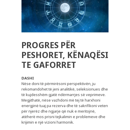
PROGRES PËR
PESHORET, KËNAQËSI
TE GAFORRET
DASHI
Nëse doni të përmirësoni perspektivën, ju
rekomandohet të jeni analitikë, seleksionues dhe
të kujdesshëm gjatë ndërmarrjes së veprimeve.
Megjithatë, nëse vazhdoni më tej të harxhoni
energjinë tuaj pa rezerva dhe të sakrifikoni veten
për njerëz dhe ngjarje që nuk e meritojnë,
atëherë mos prisni tejkalimin e problemeve dhe
krijimin e një vizioni harmonik.