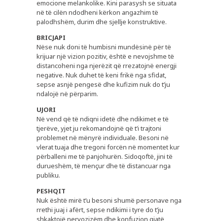
emocione melankolike. Kini parasysh se situata
në të cilën ndodheni kërkon angazhim të
palodhshëm, durim dhe sjellje konstruktive.
BRICJAPI
Nëse nuk doni të humbisni mundësinë për të
krijuar një vizion pozitiv, është e nevojshme të
distancoheni nga njerëzit që rrezatojnë energji
negative. Nuk duhet të keni frikë nga sfidat,
sepse asnjë pengesë dhe kufizim nuk do t’ju
ndalojë në përparim.
UJORI
Në vend që të ndiqni idetë dhe ndikimet e të
tjerëve, yjet ju rekomandojnë që t’i trajtoni
problemet në mënyrë individuale. Besoni në
vlerat tuaja dhe tregoni forcën në momentet kur
përballeni me të panjohurën. Sidoqoftë, jini të
durueshëm, të mençur dhe të distancuar nga
publiku.
PESHQIT
Nuk është mirë t’u besoni shumë personave nga
rrethi juaj i afërt, sepse ndikimi i tyre do t’ju
shkaktojë nervozizëm dhe konfuzion gjatë