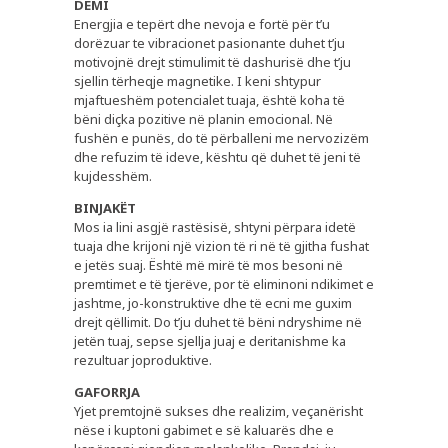
DEMI
Energjia e tepërt dhe nevoja e fortë për t’u
dorëzuar te vibracionet pasionante duhet t’ju
motivojnë drejt stimulimit të dashurisë dhe t’ju
sjellin tërheqje magnetike. I keni shtypur
mjaftueshëm potencialet tuaja, është koha të
bëni diçka pozitive në planin emocional. Në
fushën e punës, do të përballeni me nervozizëm
dhe refuzim të ideve, kështu që duhet të jeni të
kujdesshëm.
BINJAKËT
Mos ia lini asgjë rastësisë, shtyni përpara idetë
tuaja dhe krijoni një vizion të ri në të gjitha fushat
e jetës suaj. Është më mirë të mos besoni në
premtimet e të tjerëve, por të eliminoni ndikimet e
jashtme, jo-konstruktive dhe të ecni me guxim
drejt qëllimit. Do t’ju duhet të bëni ndryshime në
jetën tuaj, sepse sjellja juaj e deritanishme ka
rezultuar joproduktive.
GAFORRJA
Yjet premtojnë sukses dhe realizim, veçanërisht
nëse i kuptoni gabimet e së kaluarës dhe e