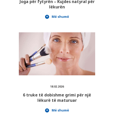
Joga për fytyrën – Kujdes natyral për
lëkurën
Më shumë
18.02.2026
6 truke të dobishme grimi për një
lëkurë të maturuar
Më shumë