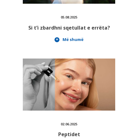
05.08.2025
Si t’i zbardhni sqetullat e errëta?
PLUSPHARMA
Më shumë
BARNATORE
REKOMANDIME
KËSHILLA
REVISTË
KARRIERA
KONTAKT
02.06.2025
Peptidet