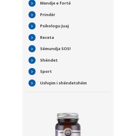
Mendje e fortë
Prindër
Psikologu Juaj
Receta
Sëmundja SOS!
Shëndet
Sport
Ushqim i shëndetshëm