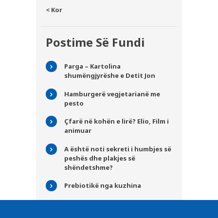
« Kor
Postime Së Fundi
Parga – Kartolina
shumëngjyrëshe e Detit Jon
Hamburgerë vegjetarianë me
pesto
Çfarë në kohën e lirë? Elio, Film i
animuar
A është noti sekreti i humbjes së
peshës dhe plakjes së
shëndetshme?
Prebiotikë nga kuzhina