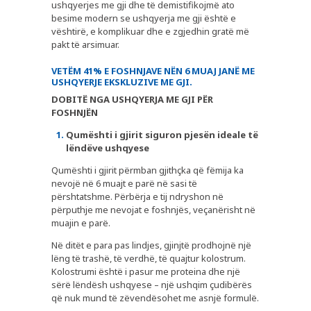
ushqyerjes me gji dhe të demistifikojmë ato
besime modern se ushqyerja me gji është e
vështirë, e komplikuar dhe e zgjedhin gratë më
pakt të arsimuar.
VETËM 41% E FOSHNJAVE NËN 6 MUAJ JANË ME
USHQYERJE EKSKLUZIVE ME GJI.
DOBITË NGA USHQYERJA ME GJI PËR
FOSHNJËN
Qumështi i gjirit siguron pjesën ideale të
lëndëve ushqyese
Qumështi i gjirit përmban gjithçka që fëmija ka
nevojë në 6 muajt e parë në sasi të
përshtatshme. Përbërja e tij ndryshon në
përputhje me nevojat e foshnjës, veçanërisht në
muajin e parë.
Në ditët e para pas lindjes, gjinjtë prodhojnë një
lëng të trashë, të verdhë, të quajtur kolostrum.
Kolostrumi është i pasur me proteina dhe një
sërë lëndësh ushqyese – një ushqim çudibërës
që nuk mund të zëvendësohet me asnjë formulë.