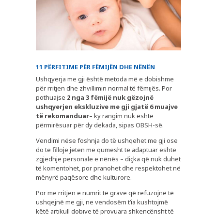
11 PËRFITIME PËR FËMIJËN DHE NËNËN
Ushqyerja me gji është metoda më e dobishme
për rritjen dhe zhvillimin normal të fëmijës. Por
pothuajse
2 nga 3 fëmijë nuk gëzojnë
ushqyerjen ekskluzive me gji gjatë 6 muajve
të rekomanduar
– ky rangim nuk është
përmirësuar për dy dekada, sipas OBSH-së.
Vendimi nëse foshnja do të ushqehet me gji ose
do të fillojë jetën me qumësht të adaptuar është
zgjedhje personale e nënës – diçka që nuk duhet
të komentohet, por pranohet dhe respektohet në
mënyrë paqësore dhe kulturore.
Por me rritjen e numrit të grave që refuzojnë të
ushqejnë me gji, ne vendosëm t’ia kushtojmë
këtë artikull dobive të provuara shkencërisht të