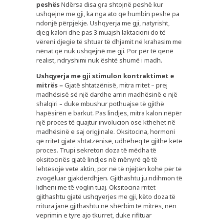
peshës
Ndërsa disa gra shtojnë peshë kur
ushqejnë me gji, ka nga ato që humbin peshë pa
ndonjë përpjekje. Ushqyerja me gji, natyrisht,
djeg kalori dhe pas 3 muajsh laktacioni do të
vëreni djegie të shtuar të dhjamit në krahasim me
nënat që nuk ushqejnë me gji. Por për të qenë
realist, ndryshimi nuk është shumë i madh.
Ushqyerja me gji stimulon kontraktimet e
mitrës –
Gjatë shtatzënisë, mitra rritet – prej
madhësisë së një dardhe arrin madhësinë e një
shalqiri – duke mbushur pothuajse të gjithë
hapësirën e barkut. Pas lindjes, mitra kalon nëpër
një proces të quajtur involucion ose kthehet në
madhësinë e saj origjinale. Oksitocina, hormoni
që rritet gjatë shtatzënisë, udhëheq të gjithë këtë
proces. Trupi sekreton doza të mëdha të
oksitocinës gjatë lindjes në mënyrë që të
lehtësojë vetë aktin, por në të njëjtën kohë për të
zvogëluar gjakderdhjen. Gjithashtu ju ndihmon të
lidheni me të voglin tuaj. Oksitocina rritet
gjithashtu gjatë ushqyerjes me gji, këto doza të
rritura janë gjithashtu në shërbim të mitrës, nën
veprimin e tyre ajo tkurret, duke rifituar