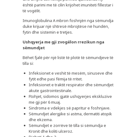
është parimi me të cilin krijohet imuniteti fillestar i
të vogëlit.
Imunoglobulina A mbron foshnjën nga sëmundja
duke krijuar një shtresë mbrojtëse në hundën,
fytin dhe sistemin e tretjes.
Ushqyerja me gji zvogëlon rrezikun nga
sëmundjet
Bëhet fjalë për një listë të plotë të sëmundjeve të
tilla si:
Infeksionet e veshit të mesëm, sinuseve dhe
fytit edhe pasi fëmija të rritet.
Infeksionet e traktit respirator dhe sëmundjet
akute gastrointestinale.
Ftohjet, sidomos gjatë ushqyerjes ekskluzive
me gji për 6 muaj.
Sindroma e vdekjes së papritur e foshnjave.
PLUSPHARMA
Sëmundjet alergjike si astma, dermatiti atopik
dhe ekzema.
BARNATORE
Sëmundjet e zorrëve të tilla si sëmundja e
Kronit dhe koliti ulceroz.
REKOMANDIME
Diabeti 1 dhe 2.