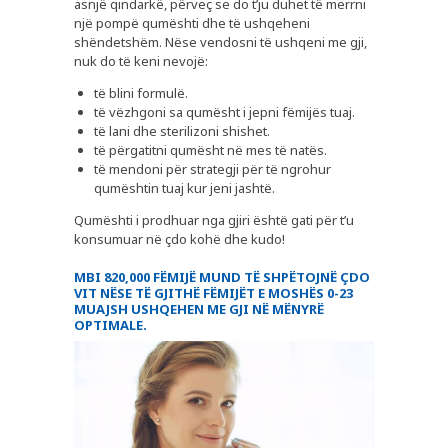
asnjë qindarkë, përveç se do t’ju duhet të merrni
një pompë qumështi dhe të ushqeheni
shëndetshëm. Nëse vendosni të ushqeni me gji,
nuk do të keni nevojë:
të blini formulë.
të vëzhgoni sa qumësht i jepni fëmijës tuaj.
të lani dhe sterilizoni shishet.
të përgatitni qumësht në mes të natës.
të mendoni për strategji për të ngrohur
qumështin tuaj kur jeni jashtë.
Qumështi i prodhuar nga gjiri është gati për t’u
konsumuar në çdo kohë dhe kudo!
MBI 820,000 FËMIJË MUND TË SHPËTOJNË ÇDO
VIT NËSE TË GJITHË FËMIJËT E MOSHËS 0-23
MUAJSH USHQEHEN ME GJI NË MËNYRË
OPTIMALE.