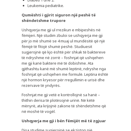
Leukemia pediatrike.
KËSHILLA
Qumështi i gjirit siguron një peshë të
REVISTË
shëndetshme trupore
KARRIERA
Ushqyerja me gji ul rrezikun e mbipeshës në
fëmijeri. Një studim zbuloi se ushqyerja me gji
KONTAKT
për jo më shumë se 4 muaj ul mundësitë që një
fëmijë të fitojë shumë peshë. Studiuesit
sugjerojnë që kjo është për shkak të baktereve
të ndryshme në zorrë – foshnjat që ushqehen
me gji kanë baktere më të dobishme. Ata
gjithashtu kanë më shumë leptinë, ndryshe nga
foshnjat që ushqehen me formulë. Leptina është
një hormon kryesor për rregullimin e urisë dhe
rezervave të yndyrës.
Foshnjat me gji vetë e kontrollojnë sa hanë –
thithin derisa të plotësojnë urinë. Në këtë
mënyrë, ata krijojnë zakone të shëndetshme që
në moshë të vogël.
Ushqyerja me gji i bën fëmijët më të zgjuar
Disa studime sugjerojnë se ekziston një