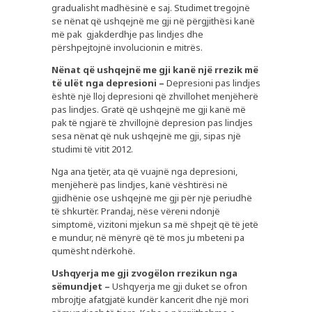
gradualisht madhësinë e saj. Studimet tregojnë
se nënat që ushqejnë me gji në përgjithësi kanë
më pak gjakderdhje pas lindjes dhe
përshpejtojnë involucionin e mitrës.
Nënat që ushqejnë me gji kanë një rrezik më
të ulët nga depresioni –
Depresioni pas lindjes
është një lloj depresioni që zhvillohet menjëherë
pas lindjes. Gratë që ushqejnë me gji kanë më
pak të ngjarë të zhvillojnë depresion pas lindjes
sesa nënat që nuk ushqejnë me gji, sipas një
studimi të vitit 2012.
Nga ana tjetër, ata që vuajnë nga depresioni,
menjëherë pas lindjes, kanë vështirësi në
gjidhënie ose ushqejnë me gji për një periudhë
të shkurtër. Prandaj, nëse vëreni ndonjë
simptomë, vizitoni mjekun sa më shpejt që të jetë
e mundur, në mënyrë që të mos ju mbeteni pa
qumësht ndërkohë.
Ushqyerja me gji zvogëlon rrezikun nga
sëmundjet –
Ushqyerja me gji duket se ofron
mbrojtje afatgjatë kundër kancerit dhe një mori