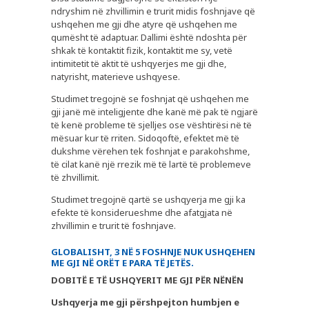
ndryshim në zhvillimin e trurit midis foshnjave që
ushqehen me gji dhe atyre që ushqehen me
qumësht të adaptuar. Dallimi është ndoshta për
shkak të kontaktit fizik, kontaktit me sy, vetë
intimitetit të aktit të ushqyerjes me gji dhe,
natyrisht, materieve ushqyese.
Studimet tregojnë se foshnjat që ushqehen me
gji janë më inteligjente dhe kanë më pak të ngjarë
të kenë probleme të sjelljes ose vështirësi në të
mësuar kur të rriten. Sidoqoftë, efektet më të
dukshme vërehen tek foshnjat e parakohshme,
të cilat kanë një rrezik më të lartë të problemeve
të zhvillimit.
Studimet tregojnë qartë se ushqyerja me gji ka
efekte të konsiderueshme dhe afatgjata në
zhvillimin e trurit të foshnjave.
GLOBALISHT, 3 NË 5 FOSHNJE NUK USHQEHEN
ME GJI NË ORËT E PARA TË JETËS.
DOBITË E TË USHQYERIT ME GJI PËR NËNËN
Ushqyerja me gji përshpejton humbjen e