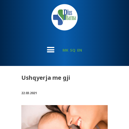
MK
SQ
EN
Ushqyerja me gji
22.03.2021