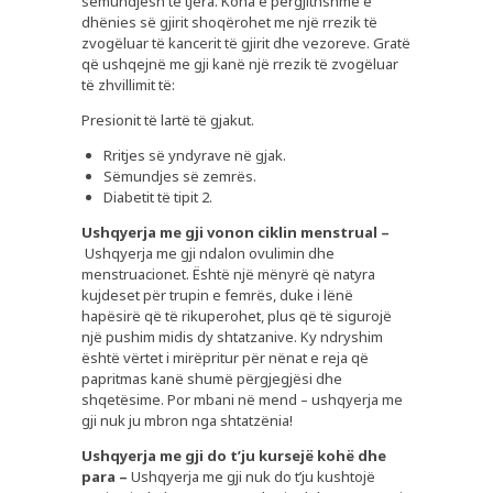
sëmundjesh të tjera. Koha e përgjithshme e
dhënies së gjirit shoqërohet me një rrezik të
zvogëluar të kancerit të gjirit dhe vezoreve. Gratë
që ushqejnë me gji kanë një rrezik të zvogëluar
të zhvillimit të:
Presionit të lartë të gjakut.
Rritjes së yndyrave në gjak.
Sëmundjes së zemrës.
Diabetit të tipit 2.
Ushqyerja me gji vonon ciklin menstrual –
Ushqyerja me gji ndalon ovulimin dhe
menstruacionet. Është një mënyrë që natyra
kujdeset për trupin e femrës, duke i lënë
hapësirë që të rikuperohet, plus që të sigurojë
një pushim midis dy shtatzanive. Ky ndryshim
është vërtet i mirëpritur për nënat e reja që
papritmas kanë shumë përgjegjësi dhe
shqetësime. Por mbani në mend – ushqyerja me
gji nuk ju mbron nga shtatzënia!
Ushqyerja me gji do t’ju kursejë kohë dhe
para –
Ushqyerja me gji nuk do t’ju kushtojë