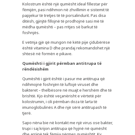
Kolostrum është një qumësht ideal fillestar për
fëmijën, pasi ndihmon në zhvillimin e sistemit të
papjekur të tretjes të të porsalindurit. Pas disa
ditësh, gjinjtë fillojnë të prodhojnë sasi më të
mëdha qumështi – pas rritjes së barkut të
foshnjës.
E vetmja gjë që mungon në këtë pije çidubërëse
është vitamina D dhe prandaj rekomandohet një
shtesë në formën e pikave.
Qumështi i gjirit përmban antitrupa të
rëndësishëm
Qumështi i gjirit është i pasur me antitrupa që
ndihmojnë foshnjën të luftojë viruset dhe
bakteret – thelbësore në muajt e hershëm dhe të
brishtë. Kjo është veçanërisht e vërtetë për
kolostrumin, i cili përmban doza të larta të
imunoglobulinës A dhe një sërë antitrupash të
tjerë.
Sapo nëna bie në kontakt me një virus ose bakter,
trupi i saj krijon antitrupa që hyjnë në qumësht
dhe arrijnë tek fëmija përmes qumështit. Ky