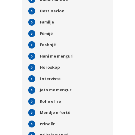
Destinacion
Familje
Fëmijë
Foshnjë
Hani me mençuri
Horoskop
Intervistë
Jeto me mençuri
PLUSPHARMA
Kohë e lirë
BARNATORE
Mendje e fortë
REKOMANDIME
Prindër
KËSHILLA