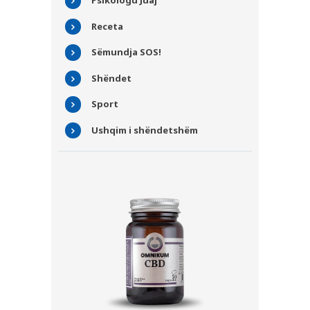
Psikologu Juaj
REVISTË
Receta
KARRIERA
Sëmundja SOS!
KONTAKT
Shëndet
Sport
Ushqim i shëndetshëm